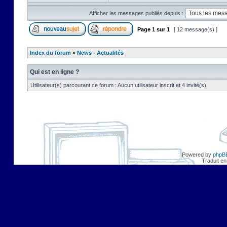
Afficher les messages publiés depuis :
Page
1
sur
1
[ 12 message(s) ]
Index du forum
»
News - Actualités
Qui est en ligne ?
Utilisateur(s) parcourant ce forum : Aucun utilisateur inscrit et 4 invité(s)
Powered by
phpB
Traduit en