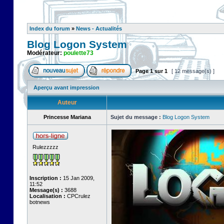
Index du forum
»
News - Actualités
Blog Logon System
Modérateur:
poulette73
Page
1
sur
1
[ 12 message(s) ]
Aperçu avant impression
Auteur
Princesse Mariana
Sujet du message :
Blog Logon System
Rulezzzzz
Inscription :
15 Jan 2009,
11:52
Message(s) :
3688
Localisation :
CPCrulez
botnews