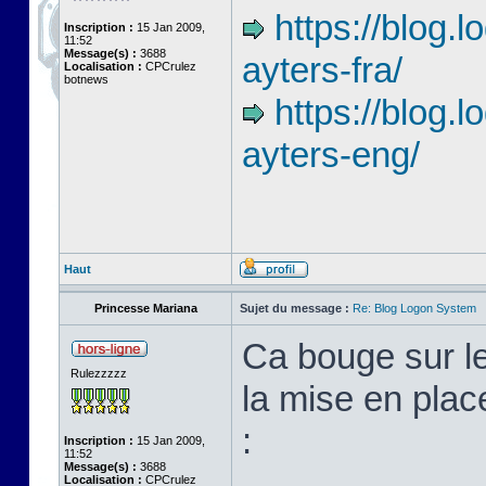
https://blog
Inscription :
15 Jan 2009,
11:52
Message(s) :
3688
ayters-fra/
Localisation :
CPCrulez
botnews
https://blog.
ayters-eng/
Haut
Princesse Mariana
Sujet du message :
Re: Blog Logon System
Ca bouge sur l
Rulezzzzz
la mise en plac
:
Inscription :
15 Jan 2009,
11:52
Message(s) :
3688
Localisation :
CPCrulez