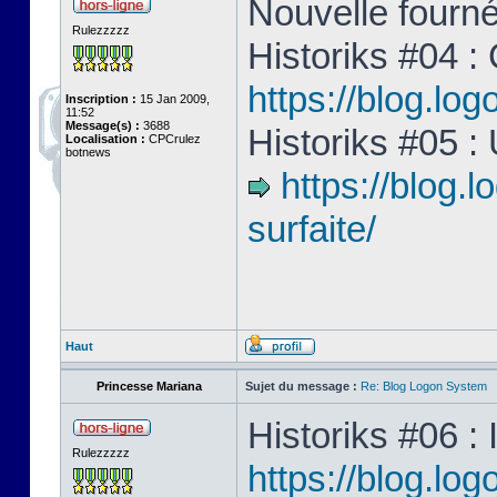
Nouvelle fourné
Rulezzzzz
Historiks #04 :
https://blog.lo
Inscription :
15 Jan 2009,
11:52
Message(s) :
3688
Historiks #05 :
Localisation :
CPCrulez
botnews
https://blog.
surfaite/
Haut
Princesse Mariana
Sujet du message :
Re: Blog Logon System
Historiks #06 : 
Rulezzzzz
https://blog.log