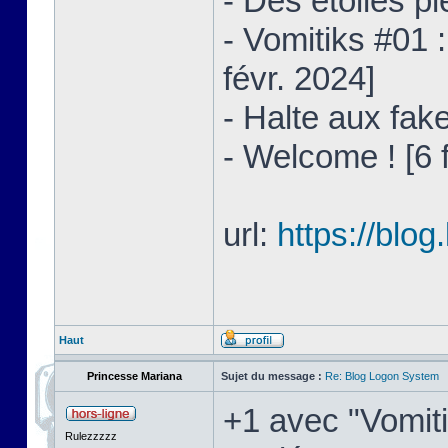
- Des étoiles pl
- Vomitiks #01 
févr. 2024]
- Halte aux fake
- Welcome ! [6 
url:
https://blo
Haut
Princesse Mariana
Sujet du message :
Re: Blog Logon System
+1 avec "Vomiti
Rulezzzzz