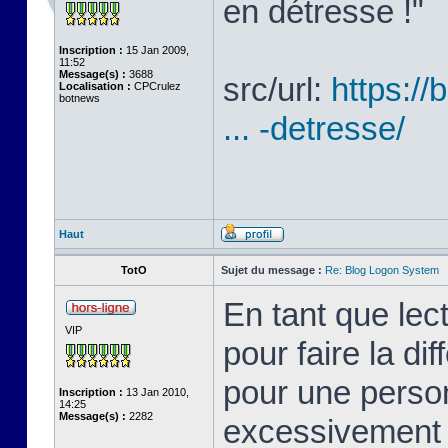
en détresse !"
Inscription :
15 Jan 2009,
11:52
Message(s) :
3688
src/url:
https://
Localisation :
CPCrulez
botnews
... -detresse/
Haut
TotO
Sujet du message :
Re: Blog Logon System
En tant que lect
VIP
pour faire la dif
pour une person
Inscription :
13 Jan 2010,
14:25
Message(s) :
2282
excessivement 