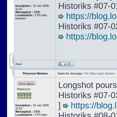
Historiks #07-0
Inscription :
15 Jan 2009,
11:52
Message(s) :
3688
https://blog.
Localisation :
CPCrulez
botnews
Historiks #07-0
https://blog
Haut
Princesse Mariana
Sujet du message :
Re: Blog Logon System
Longshot poursu
Rulezzzzz
Historiks #07-0
]
https://blo
Inscription :
15 Jan 2009,
11:52
Message(s) :
3688
Historiks #08-0
Localisation :
CPCrulez