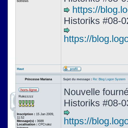
botnews
https://blog
Historiks #08-0
https://blog.l
Haut
Princesse Mariana
Sujet du message :
Re: Blog Logon System
Nouvelle fourné
Rulezzzzz
Historiks #08-0
Inscription :
15 Jan 2009,
11:52
https://blog.l
Message(s) :
3688
Localisation :
CPCrulez
botnews