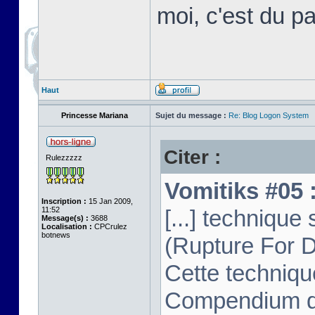
moi, c'est du p
Haut
Princesse Mariana
Sujet du message :
Re: Blog Logon System
Citer :
Rulezzzzz
Vomitiks #05 :
Inscription :
15 Jan 2009,
11:52
[...] techniq
Message(s) :
3688
Localisation :
CPCrulez
botnews
(Rupture For D
Cette techniqu
Compendium dep