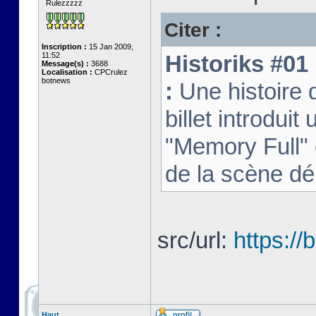
Rulezzzzz
Citer :
Inscription :
15 Jan 2009,
11:52
Historiks #01 
Message(s) :
3688
Localisation :
CPCrulez
botnews
:
Une histoire
billet introduit 
"Memory Full" 
de la scène d
src/url:
https:/
Haut