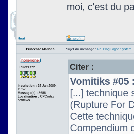
moi, c'est du p
Haut
Princesse Mariana
Sujet du message :
Re: Blog Logon System
Citer :
Rulezzzzz
Vomitiks #05 :
Inscription :
15 Jan 2009,
11:52
[...] techniq
Message(s) :
3688
Localisation :
CPCrulez
botnews
(Rupture For D
Cette techniqu
Compendium dep