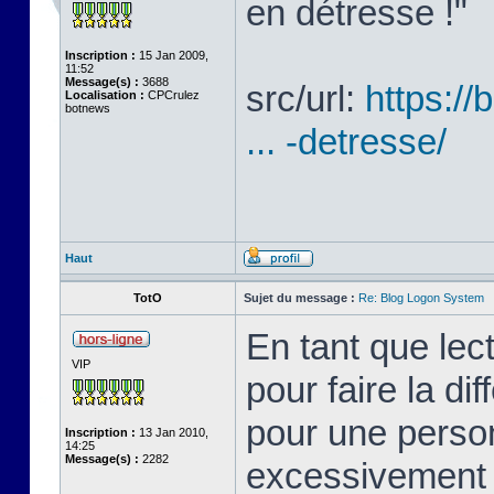
en détresse !"
Inscription :
15 Jan 2009,
11:52
Message(s) :
3688
src/url:
https://
Localisation :
CPCrulez
botnews
... -detresse/
Haut
TotO
Sujet du message :
Re: Blog Logon System
En tant que lect
VIP
pour faire la dif
pour une person
Inscription :
13 Jan 2010,
14:25
Message(s) :
2282
excessivement 