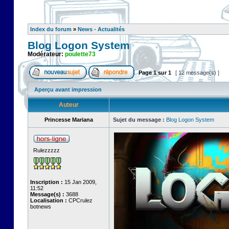
Index du forum
»
News - Actualités
Blog Logon System
Modérateur:
poulette73
Page
1
sur
1
[ 12 message(s) ]
Aperçu avant impression
Auteur
Princesse Mariana
Sujet du message :
Blog Logon System
Rulezzzzz
Inscription :
15 Jan 2009,
11:52
Message(s) :
3688
Localisation :
CPCrulez
botnews