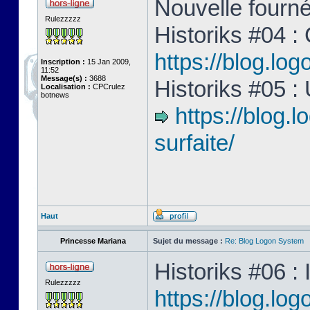
Nouvelle fourné
Rulezzzzz
Historiks #04 :
https://blog.lo
Inscription :
15 Jan 2009,
11:52
Message(s) :
3688
Historiks #05 :
Localisation :
CPCrulez
botnews
https://blog.
surfaite/
Haut
Princesse Mariana
Sujet du message :
Re: Blog Logon System
Historiks #06 : 
Rulezzzzz
https://blog.log