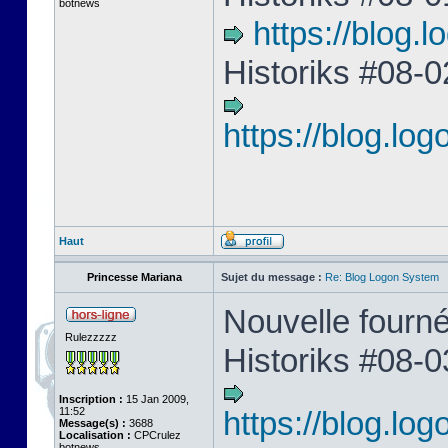
botnews
https://blog
Historiks #08-0
https://blog.l
Haut
Princesse Mariana
Sujet du message :
Re: Blog Logon System
Nouvelle fourné
Rulezzzzz
Historiks #08-0
Inscription :
15 Jan 2009,
11:52
https://blog.l
Message(s) :
3688
Localisation :
CPCrulez
botnews