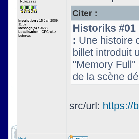
Rulezzzzz
Citer :
Inscription :
15 Jan 2009,
11:52
Historiks #01 
Message(s) :
3688
Localisation :
CPCrulez
botnews
:
Une histoire
billet introduit 
"Memory Full" 
de la scène d
src/url:
https:/
Haut