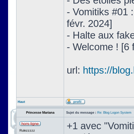
- Des étoiles pl
- Vomitiks #01 
févr. 2024]
- Halte aux fake
- Welcome ! [6 
url:
https://blo
Haut
Princesse Mariana
Sujet du message :
Re: Blog Logon System
+1 avec "Vomiti
Rulezzzzz