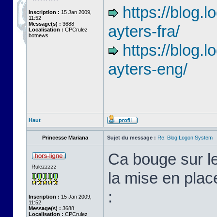
https://blog
Inscription :
15 Jan 2009,
11:52
Message(s) :
3688
ayters-fra/
Localisation :
CPCrulez
botnews
https://blog.
ayters-eng/
Haut
Princesse Mariana
Sujet du message :
Re: Blog Logon System
Ca bouge sur l
Rulezzzzz
la mise en plac
:
Inscription :
15 Jan 2009,
11:52
Message(s) :
3688
Localisation :
CPCrulez