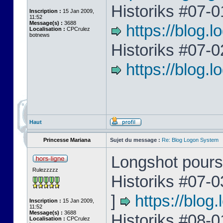
Historiks #07-0
Inscription :
15 Jan 2009,
11:52
Message(s) :
3688
https://blog.
Localisation :
CPCrulez
botnews
Historiks #07-0
https://blog
Haut
Princesse Mariana
Sujet du message :
Re: Blog Logon System
Longshot poursu
Rulezzzzz
Historiks #07-0
]
https://blo
Inscription :
15 Jan 2009,
11:52
Message(s) :
3688
Historiks #08-0
Localisation :
CPCrulez