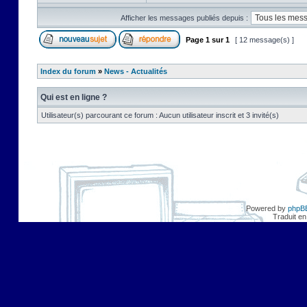
Afficher les messages publiés depuis :
Page
1
sur
1
[ 12 message(s) ]
Index du forum
»
News - Actualités
Qui est en ligne ?
Utilisateur(s) parcourant ce forum : Aucun utilisateur inscrit et 3 invité(s)
Powered by
phpB
Traduit en