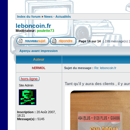
Index du forum
»
News - Actualités
leboncoin.fr
Modérateur:
poulette73
Page
14
sur
14
[ 199 message(s) 
Aperçu avant impression
Auteur
hERMOL
Sujet du message :
Re: leboncoin.fr
Tant qu'il y aura des clients , il y a
Site Admin
Inscription :
20 Août 2007,
18:21
Message(s) :
5145