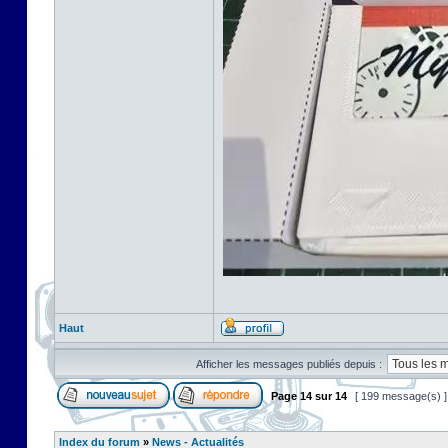
Haut
Afficher les messages publiés depuis :
Page
14
sur
14
[ 199 message(s) 
Index du forum
»
News - Actualités