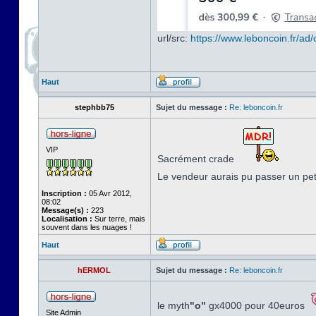
url/src:
https://www.leboncoin.fr/a
Haut
stephbb75
Sujet du message :
Re: leboncoin.fr
VIP
Sacrément crade
Le vendeur aurais pu passer un pe
Inscription :
05 Avr 2012,
08:02
Message(s) :
223
Localisation :
Sur terre, mais
souvent dans les nuages !
Haut
hERMOL
Sujet du message :
Re: leboncoin.fr
le myth
"o"
gx4000 pour 40euros
Site Admin