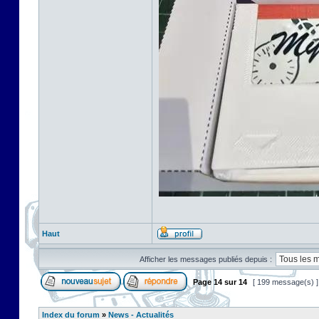
Haut
Afficher les messages publiés depuis :
Page
14
sur
14
[ 199 message(s) 
Index du forum
»
News - Actualités