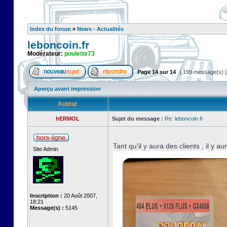
Index du forum
»
News - Actualités
leboncoin.fr
Modérateur:
poulette73
Page
14
sur
14
[ 199 message(s) 
Aperçu avant impression
Auteur
hERMOL
Sujet du message :
Re: leboncoin.fr
Tant qu'il y aura des clients , il y a
Site Admin
Inscription :
20 Août 2007,
18:21
Message(s) :
5145