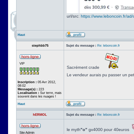
url/src:
https://www.leboncoin.fr/a
Haut
stephbb75
Sujet du message :
Re: leboncoin.fr
VIP
Sacrément crade
Le vendeur aurais pu passer un pe
Inscription :
05 Avr 2012,
08:02
Message(s) :
223
Localisation :
Sur terre, mais
souvent dans les nuages !
Haut
hERMOL
Sujet du message :
Re: leboncoin.fr
le myth
"o"
gx4000 pour 40euros
Site Admin