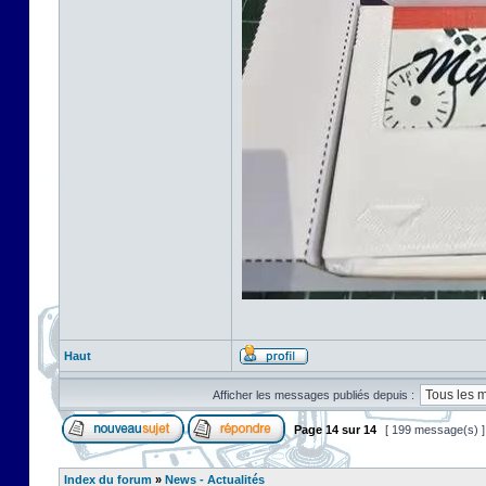
Haut
Afficher les messages publiés depuis :
Page
14
sur
14
[ 199 message(s) 
Index du forum
»
News - Actualités