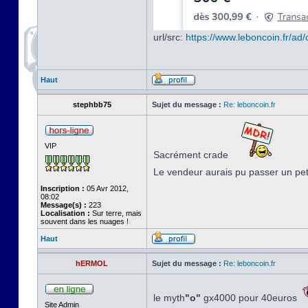
url/src:
https://www.leboncoin.fr/a
Haut
stephbb75
Sujet du message :
Re: leboncoin.fr
VIP
Sacrément crade
Le vendeur aurais pu passer un pe
Inscription :
05 Avr 2012,
08:02
Message(s) :
223
Localisation :
Sur terre, mais
souvent dans les nuages !
Haut
hERMOL
Sujet du message :
Re: leboncoin.fr
le myth
"o"
gx4000 pour 40euros
Site Admin