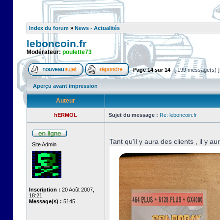
Index du forum
»
News - Actualités
leboncoin.fr
Modérateur:
poulette73
Page
14
sur
14
[ 199 message(s) 
Aperçu avant impression
Auteur
hERMOL
Sujet du message :
Re: leboncoin.fr
Tant qu'il y aura des clients , il y a
Site Admin
Inscription :
20 Août 2007,
18:21
Message(s) :
5145