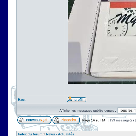
Haut
Afficher les messages publiés depuis :
Page
14
sur
14
[ 199 message(s) 
Index du forum
»
News - Actualités