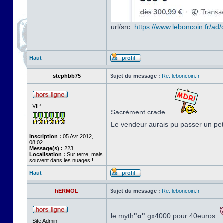
url/src:
https://www.leboncoin.fr/a
Haut
stephbb75
Sujet du message :
Re: leboncoin.fr
VIP
Sacrément crade
Le vendeur aurais pu passer un pe
Inscription :
05 Avr 2012,
08:02
Message(s) :
223
Localisation :
Sur terre, mais
souvent dans les nuages !
Haut
hERMOL
Sujet du message :
Re: leboncoin.fr
le myth
"o"
gx4000 pour 40euros
Site Admin