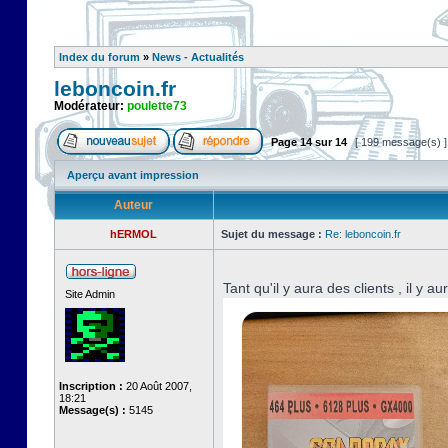
Index du forum
»
News - Actualités
leboncoin.fr
Modérateur:
poulette73
Page
14
sur
14
[ 199 message(s) 
Aperçu avant impression
Auteur
hERMOL
Sujet du message :
Re: leboncoin.fr
Tant qu'il y aura des clients , il y a
Site Admin
Inscription :
20 Août 2007,
18:21
Message(s) :
5145