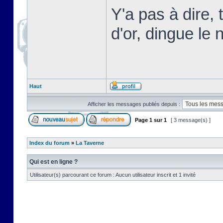
Y'a pas à dire,
d'or, dingue le n
Haut
Afficher les messages publiés depuis :
Page
1
sur
1
[ 3 message(s) ]
Index du forum
»
La Taverne
Qui est en ligne ?
Utilisateur(s) parcourant ce forum : Aucun utilisateur inscrit et 1 invité