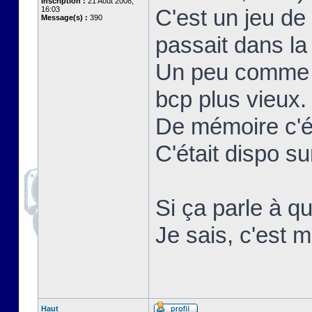
Inscription :
21 Août 2008,
16:03
C'est un jeu de
Message(s) :
390
passait dans la 
Un peu comme r
bcp plus vieux.
De mémoire c'ét
C'était dispo 
Si ça parle à qu
Je sais, c'est m
Haut