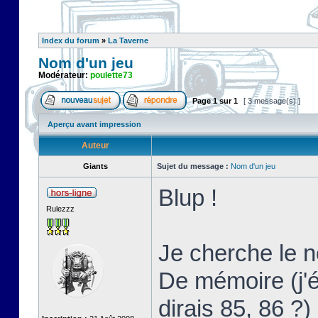
Index du forum
»
La Taverne
Nom d'un jeu
Modérateur:
poulette73
Page
1
sur
1
[ 3 message(s) ]
Aperçu avant impression
Auteur
Giants
Sujet du message :
Nom d'un jeu
Blup !
Rulezzz
Je cherche le 
De mémoire (j'
dirais 85, 86 ?)