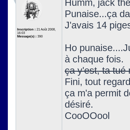
Humm, jack the 
Punaise...ça d
J'avais 14 piges
Inscription :
21 Août 2008,
16:03
Message(s) :
390
Ho punaise....
à chaque fois.
ça y'est, ta t
Fini, tout regar
ça m'a permit d
désiré.
CooOOool