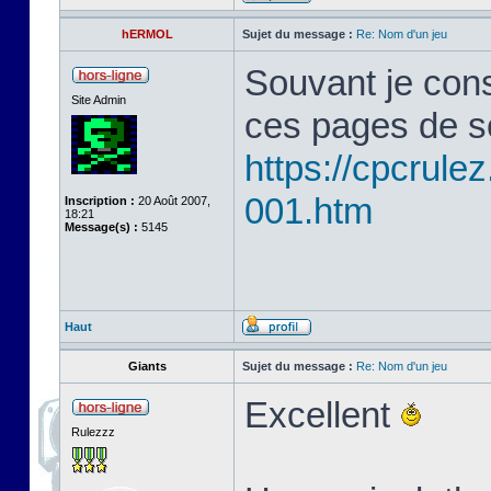
hERMOL
Sujet du message :
Re: Nom d'un jeu
Souvant je cons
Site Admin
ces pages de s
https://cpcrule
001.htm
Inscription :
20 Août 2007,
18:21
Message(s) :
5145
Haut
Giants
Sujet du message :
Re: Nom d'un jeu
Excellent
Rulezzz