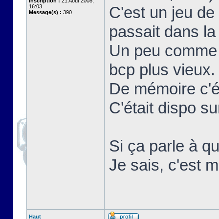
Inscription :
21 Août 2008,
16:03
C'est un jeu de
Message(s) :
390
passait dans la 
Un peu comme r
bcp plus vieux.
De mémoire c'ét
C'était dispo 
Si ça parle à qu
Je sais, c'est m
Haut