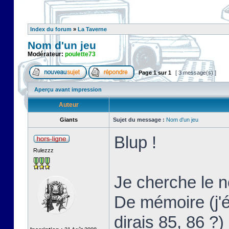
Index du forum
»
La Taverne
Nom d'un jeu
Modérateur:
poulette73
Page
1
sur
1
[ 3 message(s) ]
Aperçu avant impression
Auteur
Giants
Sujet du message :
Nom d'un jeu
Blup !
Rulezzz
Je cherche le 
De mémoire (j'
dirais 85, 86 ?)