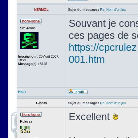
hERMOL
Sujet du message :
Re: Nom d'un jeu
Souvant je cons
Site Admin
ces pages de s
https://cpcrule
001.htm
Inscription :
20 Août 2007,
18:21
Message(s) :
5145
Haut
Giants
Sujet du message :
Re: Nom d'un jeu
Excellent
Rulezzz