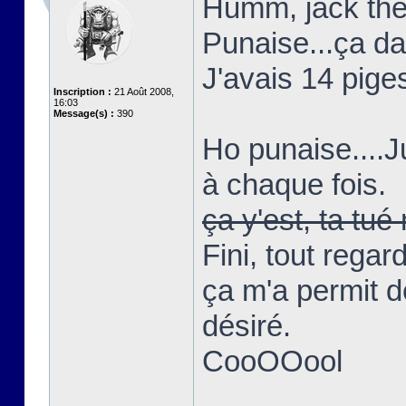
Humm, jack the 
Punaise...ça d
J'avais 14 piges
Inscription :
21 Août 2008,
16:03
Message(s) :
390
Ho punaise....
à chaque fois.
ça y'est, ta t
Fini, tout regar
ça m'a permit d
désiré.
CooOOool