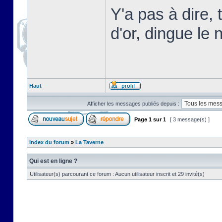
Y'a pas à dire,
d'or, dingue le n
Haut
Afficher les messages publiés depuis :
Page
1
sur
1
[ 3 message(s) ]
Index du forum
»
La Taverne
Qui est en ligne ?
Utilisateur(s) parcourant ce forum : Aucun utilisateur inscrit et 29 invité(s)