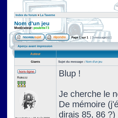
Index du forum
»
La Taverne
Nom d'un jeu
Modérateur:
poulette73
Page
1
sur
1
[ 3 message(s) ]
Aperçu avant impression
Auteur
Giants
Sujet du message :
Nom d'un jeu
Blup !
Rulezzz
Je cherche le 
De mémoire (j'
dirais 85, 86 ?)