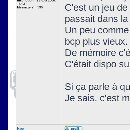
Inscription :
21 Août 2008,
16:03
C'est un jeu de
Message(s) :
390
passait dans la 
Un peu comme r
bcp plus vieux.
De mémoire c'ét
C'était dispo 
Si ça parle à qu
Je sais, c'est m
Haut