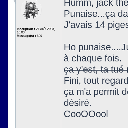
Humm, jack the 
Punaise...ça d
J'avais 14 piges
Inscription :
21 Août 2008,
16:03
Message(s) :
390
Ho punaise....
à chaque fois.
ça y'est, ta t
Fini, tout regar
ça m'a permit d
désiré.
CooOOool