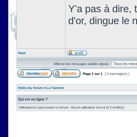
Y'a pas à dire,
d'or, dingue le n
Haut
Afficher les messages publiés depuis :
Page
1
sur
1
[ 3 message(s) ]
Index du forum
»
La Taverne
Qui est en ligne ?
Utilisateur(s) parcourant ce forum : Aucun utilisateur inscrit et 2 invité(s)