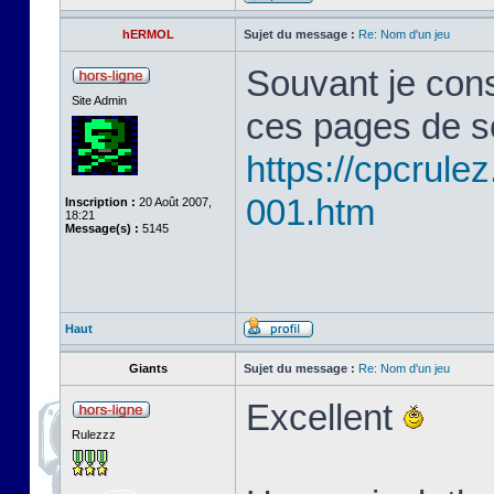
hERMOL
Sujet du message :
Re: Nom d'un jeu
Souvant je cons
Site Admin
ces pages de s
https://cpcrule
001.htm
Inscription :
20 Août 2007,
18:21
Message(s) :
5145
Haut
Giants
Sujet du message :
Re: Nom d'un jeu
Excellent
Rulezzz