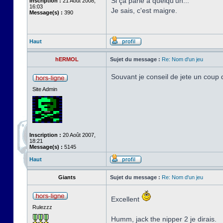
Si ça parle à quelqu'un...
Inscription :
21 Août 2008,
16:03
Je sais, c'est maigre.
Message(s) :
390
Haut
hERMOL
Sujet du message :
Re: Nom d'un jeu
Souvant je conseil de jete un coup 
Site Admin
Inscription :
20 Août 2007,
18:21
Message(s) :
5145
Haut
Giants
Sujet du message :
Re: Nom d'un jeu
Excellent
Rulezzz
Humm, jack the nipper 2 je dirais.