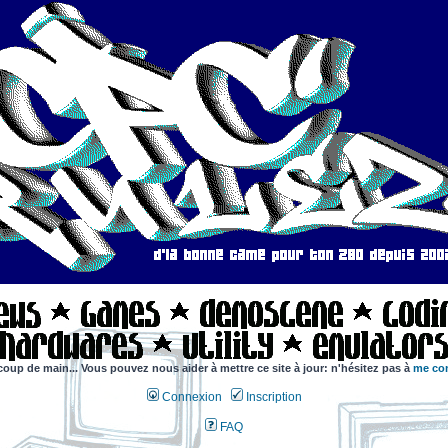
coup de main... Vous pouvez nous aider à mettre ce site à jour: n'hésitez pas à
me con
Connexion
Inscription
FAQ