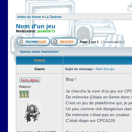
Index du forum
»
La Taverne
Nom d'un jeu
Modérateur:
poulette73
Page
1
sur
1
[ 3 message(s) ]
Aperçu avant impression
Auteur
Giants
Sujet du message :
Nom d'un jeu
Blup !
Rulezzz
Je cherche le nom d'un jeu sur CP
De mémoire (j'étais en 6eme donc ça
C'est un jeu de plateforme qui, je p
Un peu comme rick dangerous dans 
De mémoire c'était pas en couleur.
C'était dispo sur CPC6128