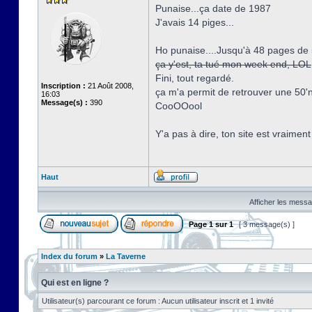
Punaise...ça date de 1987
J'avais 14 piges...
Ho punaise....Jusqu'à 48 pages de
ça y'est, ta tué mon week end, LOL
Fini, tout regardé.
Inscription :
21 Août 2008,
ça m'a permit de retrouver une 50'n 
16:03
Message(s) :
390
CooOOool
Y'a pas à dire, ton site est vraiment
Haut
Afficher les messa
Page
1
sur
1
[ 3 message(s) ]
Index du forum
»
La Taverne
Qui est en ligne ?
Utilisateur(s) parcourant ce forum : Aucun utilisateur inscrit et 1 invité