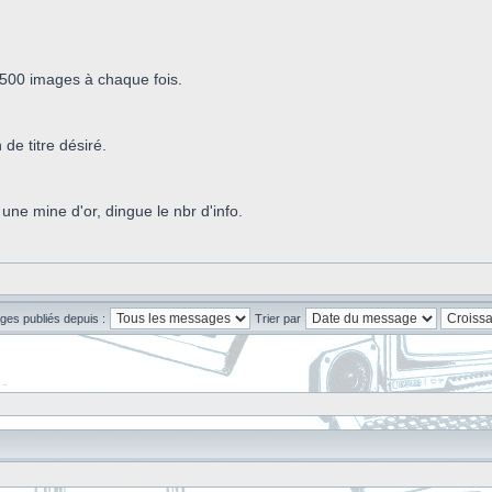
 500 images à chaque fois.
de titre désiré.
 une mine d'or, dingue le nbr d'info.
ges publiés depuis :
Trier par