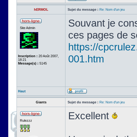
hERMOL
Sujet du message :
Re: Nom d'un jeu
Souvant je cons
Site Admin
ces pages de s
https://cpcrule
001.htm
Inscription :
20 Août 2007,
18:21
Message(s) :
5145
Haut
Giants
Sujet du message :
Re: Nom d'un jeu
Excellent
Rulezzz