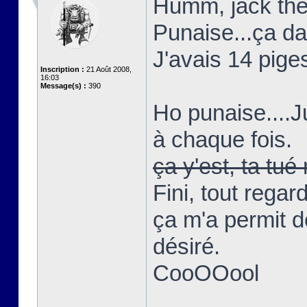
Humm, jack the 
Punaise...ça d
J'avais 14 piges
Inscription :
21 Août 2008,
16:03
Message(s) :
390
Ho punaise....
à chaque fois.
ça y'est, ta t
Fini, tout regar
ça m'a permit d
désiré.
CooOOool