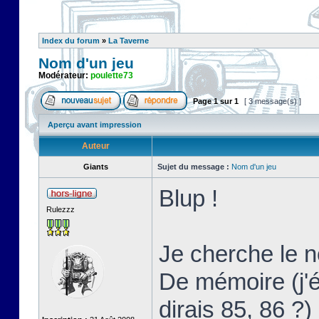
Index du forum
»
La Taverne
Nom d'un jeu
Modérateur:
poulette73
Page
1
sur
1
[ 3 message(s) ]
Aperçu avant impression
Auteur
Giants
Sujet du message :
Nom d'un jeu
Blup !
Rulezzz
Je cherche le 
De mémoire (j'
dirais 85, 86 ?)