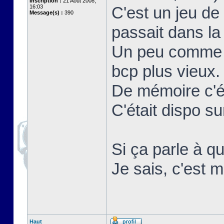
Inscription :
21 Août 2008,
16:03
C'est un jeu de
Message(s) :
390
passait dans la 
Un peu comme r
bcp plus vieux.
De mémoire c'ét
C'était dispo 
Si ça parle à qu
Je sais, c'est m
Haut