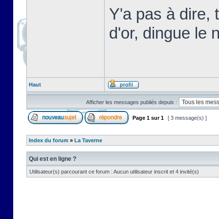
Y'a pas à dire,
d'or, dingue le n
Haut
Afficher les messages publiés depuis :
Page
1
sur
1
[ 3 message(s) ]
Index du forum
»
La Taverne
Qui est en ligne ?
Utilisateur(s) parcourant ce forum : Aucun utilisateur inscrit et 4 invité(s)