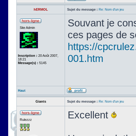
hERMOL
Sujet du message :
Re: Nom d'un jeu
Souvant je cons
Site Admin
ces pages de s
https://cpcrule
001.htm
Inscription :
20 Août 2007,
18:21
Message(s) :
5145
Haut
Giants
Sujet du message :
Re: Nom d'un jeu
Excellent
Rulezzz