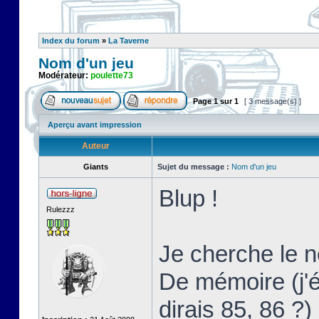
Index du forum
»
La Taverne
Nom d'un jeu
Modérateur:
poulette73
Page
1
sur
1
[ 3 message(s) ]
Aperçu avant impression
Auteur
Giants
Sujet du message :
Nom d'un jeu
Blup !
Rulezzz
Je cherche le 
De mémoire (j'
dirais 85, 86 ?)