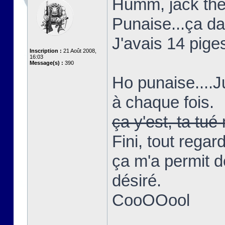
Humm, jack the 
Punaise...ça d
J'avais 14 piges
Inscription :
21 Août 2008,
16:03
Message(s) :
390
Ho punaise....
à chaque fois.
ça y'est, ta t
Fini, tout regar
ça m'a permit d
désiré.
CooOOool