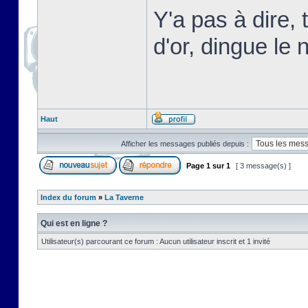
Y'a pas à dire,
d'or, dingue le n
Haut
Afficher les messages publiés depuis :
Page
1
sur
1
[ 3 message(s) ]
Index du forum
»
La Taverne
Qui est en ligne ?
Utilisateur(s) parcourant ce forum : Aucun utilisateur inscrit et 1 invité