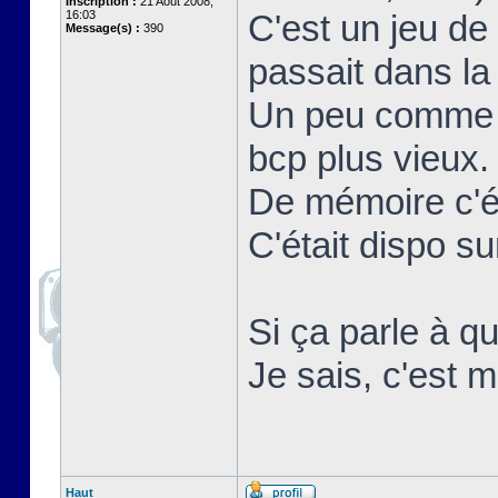
Inscription :
21 Août 2008,
16:03
C'est un jeu de
Message(s) :
390
passait dans la 
Un peu comme r
bcp plus vieux.
De mémoire c'ét
C'était dispo 
Si ça parle à qu
Je sais, c'est m
Haut