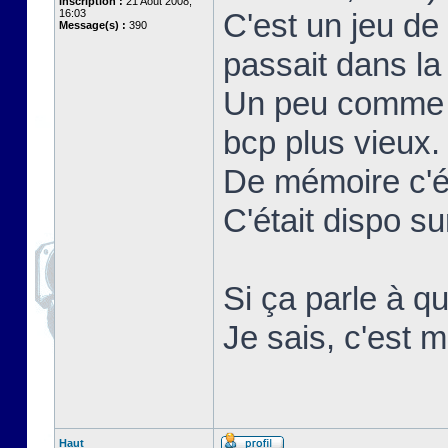
Inscription :
21 Août 2008,
16:03
C'est un jeu de
Message(s) :
390
passait dans la 
Un peu comme r
bcp plus vieux.
De mémoire c'ét
C'était dispo 
Si ça parle à qu
Je sais, c'est m
Haut