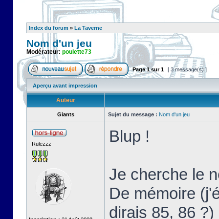
Index du forum
»
La Taverne
Nom d'un jeu
Modérateur:
poulette73
Page
1
sur
1
[ 3 message(s) ]
Aperçu avant impression
Auteur
Giants
Sujet du message :
Nom d'un jeu
Blup !
Rulezzz
Je cherche le 
De mémoire (j'
dirais 85, 86 ?)