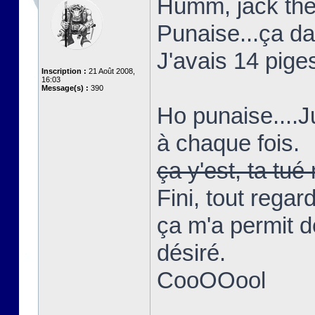
Humm, jack the 
Punaise...ça d
J'avais 14 piges
Inscription :
21 Août 2008,
16:03
Message(s) :
390
Ho punaise....
à chaque fois.
ça y'est, ta t
Fini, tout regar
ça m'a permit d
désiré.
CooOOool