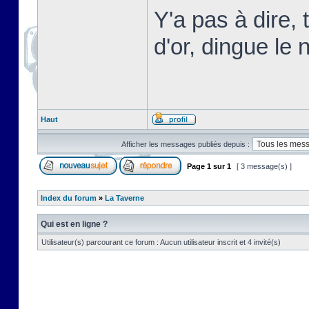
Y'a pas à dire,
d'or, dingue le n
Haut
Afficher les messages publiés depuis :
Page
1
sur
1
[ 3 message(s) ]
Index du forum
»
La Taverne
Qui est en ligne ?
Utilisateur(s) parcourant ce forum : Aucun utilisateur inscrit et 4 invité(s)