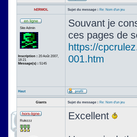
hERMOL
Sujet du message :
Re: Nom d'un jeu
Souvant je cons
Site Admin
ces pages de s
https://cpcrule
001.htm
Inscription :
20 Août 2007,
18:21
Message(s) :
5145
Haut
Giants
Sujet du message :
Re: Nom d'un jeu
Excellent
Rulezzz