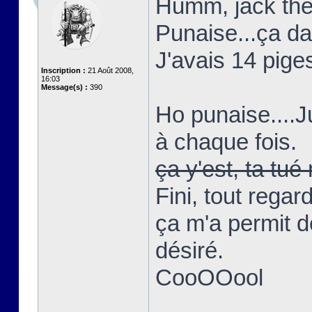
Humm, jack the 
Punaise...ça d
J'avais 14 piges
Inscription :
21 Août 2008,
16:03
Message(s) :
390
Ho punaise....
à chaque fois.
ça y'est, ta t
Fini, tout regar
ça m'a permit d
désiré.
CooOOool