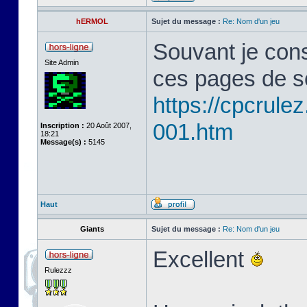
hERMOL
Sujet du message :
Re: Nom d'un jeu
Souvant je cons
Site Admin
ces pages de s
https://cpcrule
001.htm
Inscription :
20 Août 2007,
18:21
Message(s) :
5145
Haut
Giants
Sujet du message :
Re: Nom d'un jeu
Excellent
Rulezzz