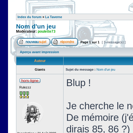
Index du forum
»
La Taverne
Nom d'un jeu
Modérateur:
poulette73
Page
1
sur
1
[ 3 message(s) ]
Aperçu avant impression
Auteur
Giants
Sujet du message :
Nom d'un jeu
Blup !
Rulezzz
Je cherche le 
De mémoire (j'
dirais 85, 86 ?)