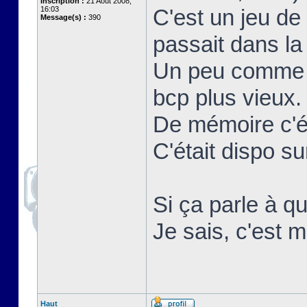
Inscription :
21 Août 2008,
16:03
C'est un jeu de
Message(s) :
390
passait dans la 
Un peu comme r
bcp plus vieux.
De mémoire c'ét
C'était dispo 
Si ça parle à qu
Je sais, c'est m
Haut