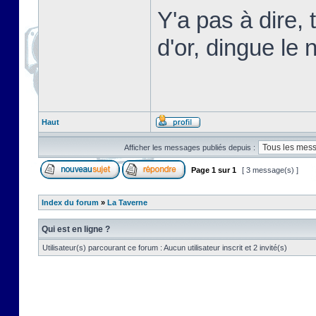
Y'a pas à dire,
d'or, dingue le n
Haut
Afficher les messages publiés depuis :
Page
1
sur
1
[ 3 message(s) ]
Index du forum
»
La Taverne
Qui est en ligne ?
Utilisateur(s) parcourant ce forum : Aucun utilisateur inscrit et 2 invité(s)