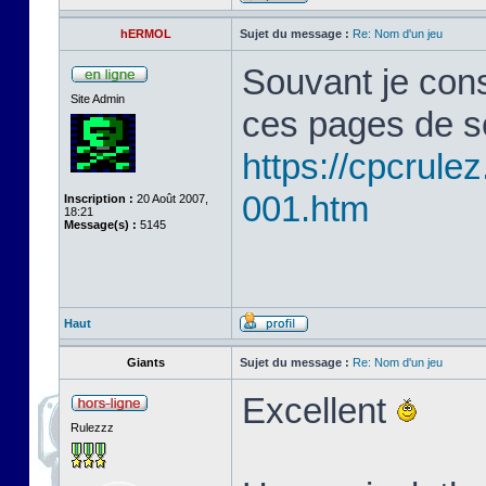
hERMOL
Sujet du message :
Re: Nom d'un jeu
Souvant je cons
Site Admin
ces pages de s
https://cpcrule
001.htm
Inscription :
20 Août 2007,
18:21
Message(s) :
5145
Haut
Giants
Sujet du message :
Re: Nom d'un jeu
Excellent
Rulezzz