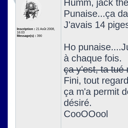
Humm, jack the 
Punaise...ça d
J'avais 14 piges
Inscription :
21 Août 2008,
16:03
Message(s) :
390
Ho punaise....
à chaque fois.
ça y'est, ta t
Fini, tout regar
ça m'a permit d
désiré.
CooOOool