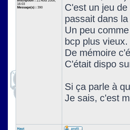
Inscription :
21 Août 2008,
16:03
C'est un jeu de
Message(s) :
390
passait dans la 
Un peu comme r
bcp plus vieux.
De mémoire c'ét
C'était dispo 
Si ça parle à qu
Je sais, c'est m
Haut