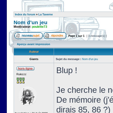
Index du forum
»
La Taverne
Nom d'un jeu
Modérateur:
poulette73
Page
1
sur
1
[ 3 message(s) ]
Aperçu avant impression
Auteur
Giants
Sujet du message :
Nom d'un jeu
Blup !
Rulezzz
Je cherche le 
De mémoire (j'
dirais 85, 86 ?)