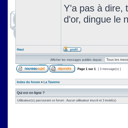
Y'a pas à dire,
d'or, dingue le n
Haut
Afficher les messages publiés depuis :
Page
1
sur
1
[ 3 message(s) ]
Index du forum
»
La Taverne
Qui est en ligne ?
Utilisateur(s) parcourant ce forum : Aucun utilisateur inscrit et 3 invité(s)