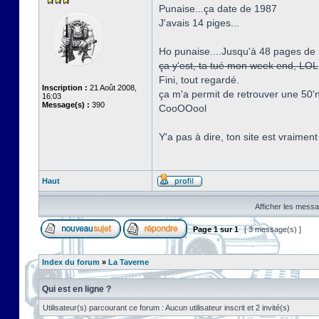
Punaise...ça date de 1987
J'avais 14 piges...
Ho punaise....Jusqu'à 48 pages de
ça y'est, ta tué mon week end, LOL
Fini, tout regardé.
Inscription :
21 Août 2008,
ça m'a permit de retrouver une 50'n 
16:03
Message(s) :
390
CooOOool
Y'a pas à dire, ton site est vraiment
Haut
Afficher les messa
Page
1
sur
1
[ 3 message(s) ]
Index du forum
»
La Taverne
Qui est en ligne ?
Utilisateur(s) parcourant ce forum : Aucun utilisateur inscrit et 2 invité(s)