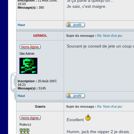
Si ça parle à quelqu'un...
Inscription :
21 Août 2008,
16:03
Je sais, c'est maigre.
Message(s) :
390
Haut
hERMOL
Sujet du message :
Re: Nom d'un jeu
Souvant je conseil de jete un coup 
Site Admin
Inscription :
20 Août 2007,
18:21
Message(s) :
5145
Haut
Giants
Sujet du message :
Re: Nom d'un jeu
Excellent
Rulezzz
Humm, jack the nipper 2 je dirais.