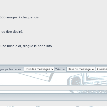
 500 images à chaque fois.
de titre désiré.
 une mine d'or, dingue le nbr d'info.
ges publiés depuis :
Trier par