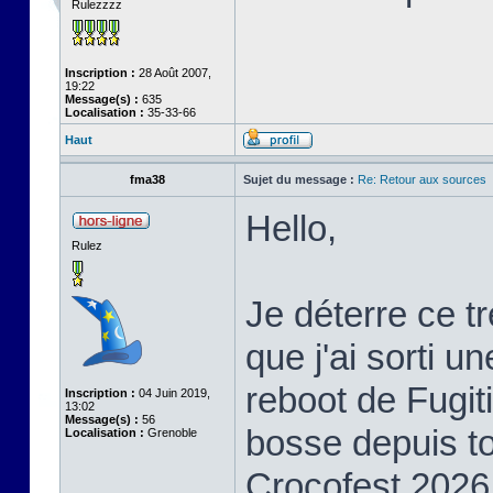
Rulezzzz
Inscription :
28 Août 2007,
19:22
Message(s) :
635
Localisation :
35-33-66
Haut
fma38
Sujet du message :
Re: Retour aux sources
Hello,
Rulez
Je déterre ce t
que j'ai sorti u
reboot de Fugiti
Inscription :
04 Juin 2019,
13:02
Message(s) :
56
bosse depuis to
Localisation :
Grenoble
Crocofest 2026 