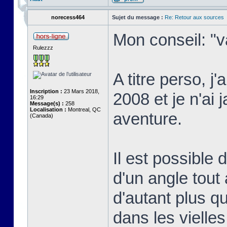
norecess464
Sujet du message :
Re: Retour aux sources
Mon conseil: "v
Rulezzz
A titre perso, j
Inscription :
23 Mars 2018,
2008 et je n'ai 
16:29
Message(s) :
258
Localisation :
Montreal, QC
aventure.
(Canada)
Il est possible
d'un angle tout 
d'autant plus qu
dans les vielle