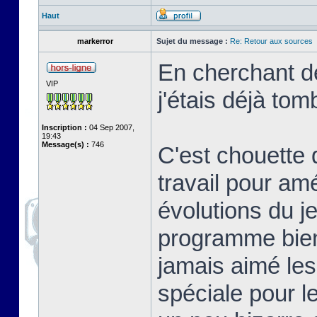
Haut
markerror
Sujet du message :
Re: Retour aux sources
En cherchant de
VIP
j'étais déjà tom
Inscription :
04 Sep 2007,
19:43
Message(s) :
746
C'est chouette 
travail pour am
évolutions du j
programme bien 
jamais aimé les
spéciale pour l