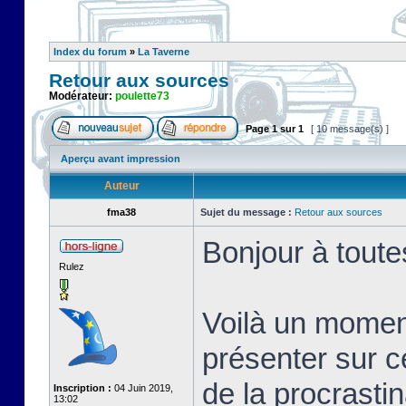
Index du forum
»
La Taverne
Retour aux sources
Modérateur:
poulette73
Page
1
sur
1
[ 10 message(s) ]
Aperçu avant impression
Auteur
fma38
Sujet du message :
Retour aux sources
Bonjour à toute
Rulez
Voilà un momen
présenter sur c
de la procrastin
Inscription :
04 Juin 2019,
13:02