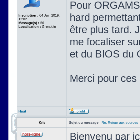
Pour ORGAMS, j
hard permettant
Inscription :
04 Juin 2019,
13:02
Message(s) :
56
être plus tard.
Localisation :
Grenoble
me focaliser su
et du BIOS du
Merci pour ces 
Haut
Kris
Sujet du message :
Re: Retour aux sources
Bienvenu par ic