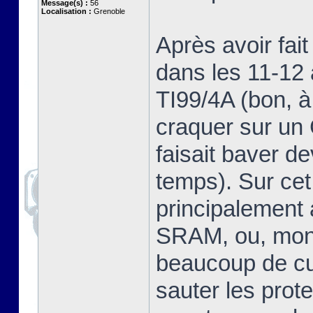
Message(s) :
56
Localisation :
Grenoble
Après avoir fai
dans les 11-12 
TI99/4A (bon, à
craquer sur u
faisait baver d
temps). Sur cet
principalement
SRAM, ou, mon 
beaucoup de cur
sauter les prot