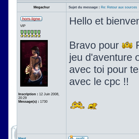
Megachur
Sujet du message :
Re: Retour aux sources
Hello et bienven
VIP
Bravo pour
F
jeu d'aventure o
avec toi pour t
avec le cpc !!
Inscription :
12 Juin 2008,
20:29
Message(s) :
1730
Haut