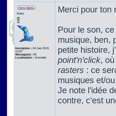
Merci pour ton r
Rulez
Pour le son, ce 
musique, ben, pa
petite histoire, 
Inscription :
04 Juin 2019,
13:02
Message(s) :
56
point'n'click
, où
Localisation :
Grenoble
rasters
: ce sera
musiques et/ou 
Je note l'idée 
contre, c'est u