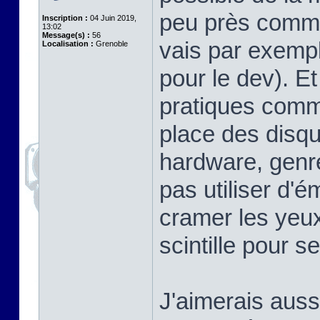
peu près comme 
Inscription :
04 Juin 2019,
13:02
Message(s) :
56
vais par exem
Localisation :
Grenoble
pour le dev). Et 
pratiques comme
place des disqu
hardware, genre
pas utiliser d'é
cramer les yeux
scintille pour s
J'aimerais aussi 