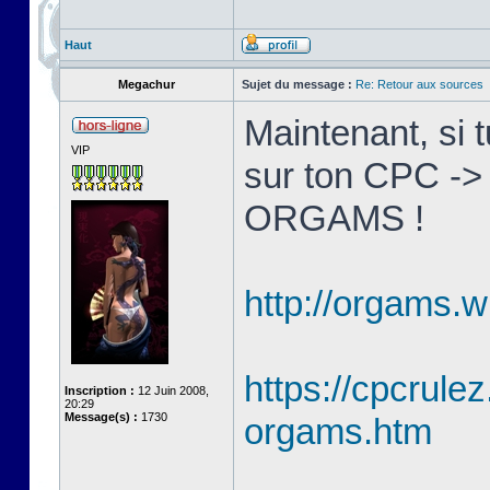
Haut
Megachur
Sujet du message :
Re: Retour aux sources
Maintenant, si 
VIP
sur ton CPC ->
ORGAMS !
http://orgams.w
https://cpcrulez
Inscription :
12 Juin 2008,
20:29
Message(s) :
1730
orgams.htm