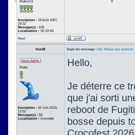
Rulezzzz
Inscription :
28 Août 2007,
19:22
Message(s) :
635
Localisation :
35-33-66
Haut
fma38
Sujet du message :
Re: Retour aux sources
Hello,
Rulez
Je déterre ce t
que j'ai sorti u
reboot de Fugiti
Inscription :
04 Juin 2019,
13:02
Message(s) :
56
bosse depuis to
Localisation :
Grenoble
Crocofest 2026 