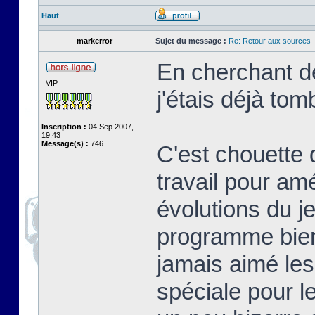
Haut
markerror
Sujet du message :
Re: Retour aux sources
En cherchant de
VIP
j'étais déjà tom
Inscription :
04 Sep 2007,
19:43
Message(s) :
746
C'est chouette 
travail pour am
évolutions du j
programme bien 
jamais aimé les
spéciale pour l