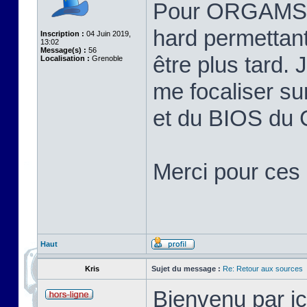
Pour ORGAMS, j
hard permettant
Inscription :
04 Juin 2019,
13:02
Message(s) :
56
être plus tard.
Localisation :
Grenoble
me focaliser su
et du BIOS du
Merci pour ces 
Haut
Kris
Sujet du message :
Re: Retour aux sources
Bienvenu par ic