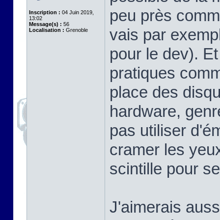
peu près comme 
Inscription :
04 Juin 2019,
13:02
Message(s) :
56
vais par exem
Localisation :
Grenoble
pour le dev). Et 
pratiques comme
place des disqu
hardware, genre
pas utiliser d'é
cramer les yeux
scintille pour s
J'aimerais aussi 