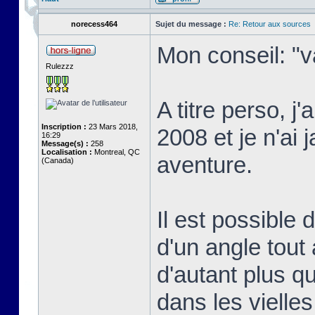
norecess464
Sujet du message :
Re: Retour aux sources
Mon conseil: "v
Rulezzz
A titre perso, j
Inscription :
23 Mars 2018,
2008 et je n'ai 
16:29
Message(s) :
258
Localisation :
Montreal, QC
aventure.
(Canada)
Il est possible
d'un angle tout 
d'autant plus qu
dans les vielle