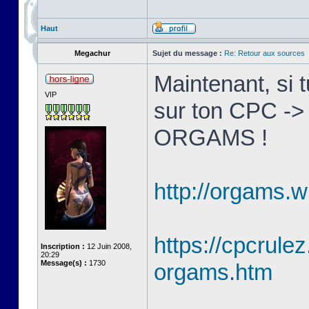
Haut
Megachur
Sujet du message :
Re: Retour aux sources
Maintenant, si 
VIP
sur ton CPC ->
ORGAMS !
http://orgams.w
https://cpcrulez
Inscription :
12 Juin 2008,
20:29
Message(s) :
1730
orgams.htm