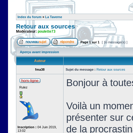
Index du forum
»
La Taverne
Retour aux sources
Modérateur:
poulette73
Page
1
sur
1
[ 10 message(s) ]
Aperçu avant impression
Auteur
fma38
Sujet du message :
Retour aux sources
Bonjour à toute
Rulez
Voilà un momen
présenter sur c
de la procrastin
Inscription :
04 Juin 2019,
13:02