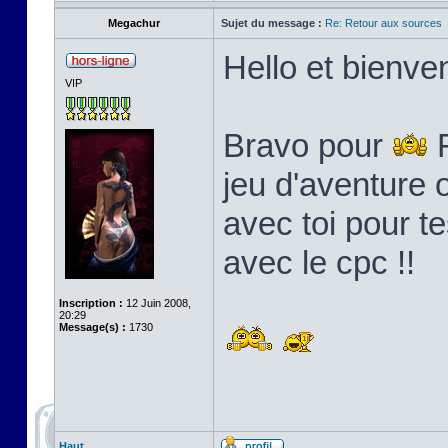
Megachur
Sujet du message :
Re: Retour aux sources
Hello et bienven
VIP
Bravo pour
F
jeu d'aventure o
avec toi pour t
avec le cpc !!
Inscription :
12 Juin 2008,
20:29
Message(s) :
1730
Haut