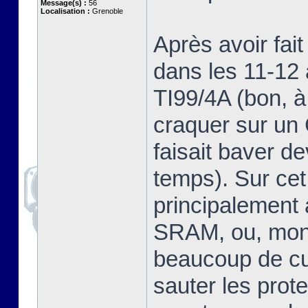
Message(s) :
56
Localisation :
Grenoble
Après avoir fai
dans les 11-12 
TI99/4A (bon, à
craquer sur u
faisait baver d
temps). Sur cet
principalement
SRAM, ou, mon 
beaucoup de cur
sauter les prot