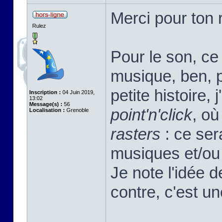
Merci pour ton r
Rulez
Pour le son, ce 
musique, ben, pa
petite histoire, 
Inscription :
04 Juin 2019,
13:02
Message(s) :
56
point'n'click
, où
Localisation :
Grenoble
rasters
: ce sera
musiques et/ou 
Je note l'idée 
contre, c'est u