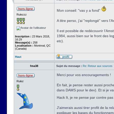
Mon conseil: "vas y a fond"
Rulezzz
A titre perso, j'ai "replongé" vers l
Il est possible de redécouvrir l'Ams
1984, aussi bien sur le front des lo
Inscription :
23 Mars 2018,
16:29
etc).
Message(s) :
258
Localisation :
Montreal, QC
(Canada)
Haut
fma38
Sujet du message :
Re: Retour aux sources
Merci pour vos encouragements !
Rulez
En fait, je pense rester aussi proc
dans DAMS pour le dev). Et si je va
Hack It, je ne pense par contre pas 
J'aimerais aussi tirer profit de la 
expliquer les bases du fonctionnemen