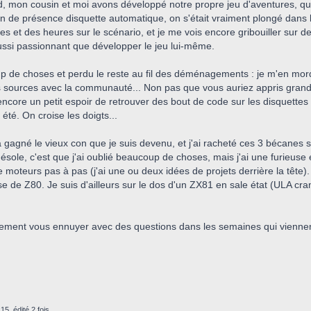
, mon cousin et moi avons développé notre propre jeu d'aventures, q
on de présence disquette automatique, on s'était vraiment plongé dans l
s et des heures sur le scénario, et je me vois encore gribouiller sur d
 aussi passionnant que développer le jeu lui-même.
 de choses et perdu le reste au fil des déménagements : je m'en mords
s sources avec la communauté... Non pas que vous auriez appris grand ch
'ai encore un petit espoir de retrouver des bout de code sur les disquet
été. On croise les doigts...
 a gagné le vieux con que je suis devenu, et j'ai racheté ces 3 bécanes 
désole, c'est que j'ai oublié beaucoup de choses, mais j'ai une furieuse
 moteurs pas à pas (j'ai une ou deux idées de projets derrière la tête)
 de Z80. Je suis d'ailleurs sur le dos d'un ZX81 en sale état (ULA cramée,
ainement vous ennuyer avec des questions dans les semaines qui vienne
15, édité 2 fois.