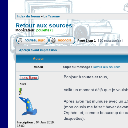
Index du forum
»
La Taverne
Retour aux sources
Modérateur:
poulette73
Page
1
sur
1
[ 10 message(s) ]
Aperçu avant impression
Auteur
fma38
Sujet du message :
Retour aux sources
Bonjour à toutes et tous,
Rulez
Voilà un moment déjà que je voulais
Après avoir fait mumuse avec un ZX
(mon cousin me faisait baver devan
Orphée, et, comme beaucoup de curie
disquettes).
Inscription :
04 Juin 2019,
13:02