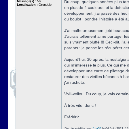
Message(s) :
56
Du coup, quelques années plus tard
Localisation :
Grenoble
en plus de 4 couleurs, et la détecti
développement, j'ai passé des heure
du boulot : pondre l'histoire a été
J'ai malheureusement jeté beaucoup
J'aurais tellement aimé partager le
suis vraiment bluffé !!! Ceci-dit, j
parents : je pense les récupérer cet 
Aujourd'hui, 30 après, la nostalgie
qui m'intéresse le plus. Ce qui me 
développer une carte de pilotage de
restaurer des vieilles bécanes à base
j'ai racheté.
Voili-voilou. Du coup, je vais cert
À très vite, donc !
Frédéric
Dernière édition par
fma38
le 04 Juin 2021, 13: