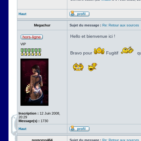
Haut
Megachur
Sujet du message :
Re: Retour aux sources
Hello et bienvenue ici !
VIP
Bravo pour
Fugitif
qu
Inscription :
12 Juin 2008,
20:29
Message(s) :
1730
Haut
norecess464
Sujet du message :
Re: Retour aux sources