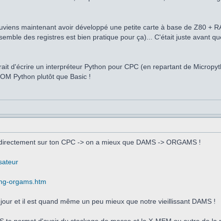
souviens maintenant avoir développé une petite carte à base de Z80 +
semble des registres est bien pratique pour ça)... C'était juste avant que
erait d'écrire un interpréteur Python pour CPC (en repartant de Micropy
ROM Python plutôt que Basic !
ev directement sur ton CPC -> on a mieux que DAMS -> ORGAMS !
sateur
ding-orgams.htm
jour et il est quand même un peu mieux que notre vieillissant DAMS !