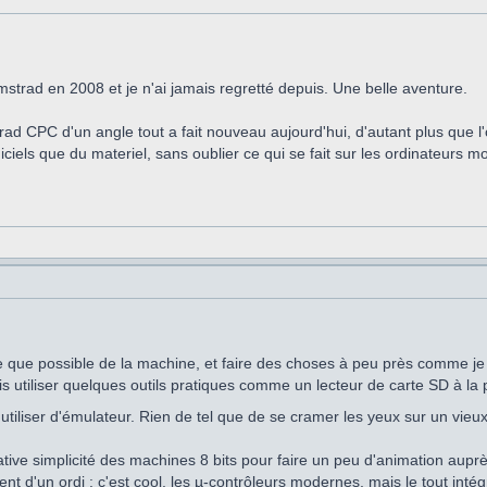
'Amstrad en 2008 et je n'ai jamais regretté depuis. Une belle aventure.
trad CPC d'un angle tout a fait nouveau aujourd'hui, d'autant plus que l
giciels que du materiel, sans oublier ce qui se fait sur les ordinateurs 
he que possible de la machine, et faire des choses à peu près comme je 
is utiliser quelques outils pratiques comme un lecteur de carte SD à la
utiliser d'émulateur. Rien de tel que de se cramer les yeux sur un vieux
relative simplicité des machines 8 bits pour faire un peu d'animation aup
t d'un ordi : c'est cool, les µ-contrôleurs modernes, mais le tout intég