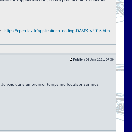
émoire supplémentaire (512ko) pour tes dévs si besoin...
e :
https://cpcrulez.fr/applications_coding-DAMS_v2015.htm
Publié :
05 Juin 2021, 07:39
. Je vais dans un premier temps me focaliser sur mes