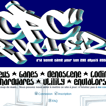
coup de main... Vous pouvez nous aider à mettre ce site à jour: n'hésitez pas à
me con
Connexion
Inscription
FAQ