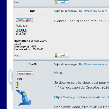
Haut
Kris
Sujet du message :
Re: Retour aux sources
Bienvenu par ici et bon retour sur
Rulezzzz
Inscription :
28 Août 2007,
19:22
Message(s) :
635
Localisation :
35-33-66
Haut
fma38
Sujet du message :
Re: Retour aux sources
Hello,
Rulez
Je déterre ce très vieux post pour v
^_^) à l'occasion du Crocofest 2026
https://www.youtube.com/watch?v
Dans cette vidéo, Siko et JB Le Dar