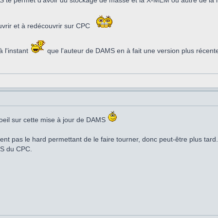
te permet d'avoir du stockage de masse et la X-MEM ou autre de la m
uvrir et à redécouvrir sur CPC
 l'instant
que l'auteur de DAMS en à fait une version plus récent
n oeil sur cette mise à jour de DAMS
t pas le hard permettant de le faire tourner, donc peut-être plus tard
IOS du CPC.