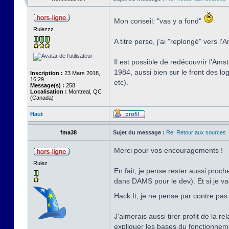
Mon conseil: "vas y a fond"
Rulezzz
A titre perso, j'ai "replongé" vers l
Il est possible de redécouvrir l'Ams
1984, aussi bien sur le front des lo
Inscription :
23 Mars 2018,
16:29
etc).
Message(s) :
258
Localisation :
Montreal, QC
(Canada)
Haut
fma38
Sujet du message :
Re: Retour aux sources
Merci pour vos encouragements !
Rulez
En fait, je pense rester aussi proc
dans DAMS pour le dev). Et si je va
Hack It, je ne pense par contre pas 
J'aimerais aussi tirer profit de la 
expliquer les bases du fonctionnemen