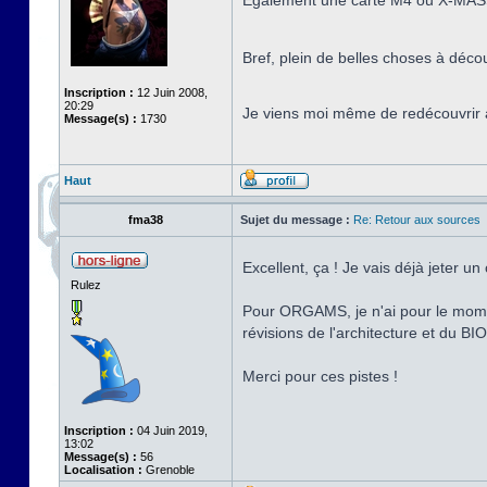
Également une carte M4 ou X-MASS 
Bref, plein de belles choses à déco
Inscription :
12 Juin 2008,
20:29
Je viens moi même de redécouvrir à
Message(s) :
1730
Haut
fma38
Sujet du message :
Re: Retour aux sources
Excellent, ça ! Je vais déjà jeter u
Rulez
Pour ORGAMS, je n'ai pour le momen
révisions de l'architecture et du B
Merci pour ces pistes !
Inscription :
04 Juin 2019,
13:02
Message(s) :
56
Localisation :
Grenoble