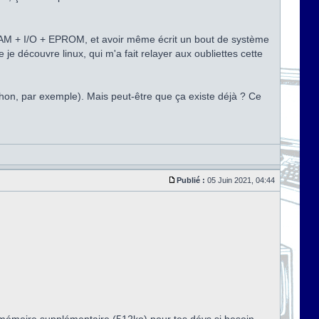
 RAM + I/O + EPROM, et avoir même écrit un bout de système
 je découvre linux, qui m'a fait relayer aux oubliettes cette
thon, par exemple). Mais peut-être que ça existe déjà ? Ce
Publié :
05 Juin 2021, 04:44