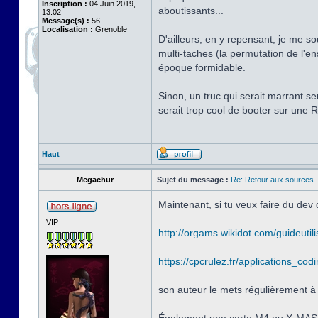
Inscription :
04 Juin 2019,
aboutissants...
13:02
Message(s) :
56
Localisation :
Grenoble
D'ailleurs, en y repensant, je me 
multi-taches (la permutation de l'en
époque formidable.
Sinon, un truc qui serait marrant s
serait trop cool de booter sur une 
Haut
Megachur
Sujet du message :
Re: Retour aux sources
Maintenant, si tu veux faire du d
VIP
http://orgams.wikidot.com/guideutili
https://cpcrulez.fr/applications_co
son auteur le mets régulièrement à 