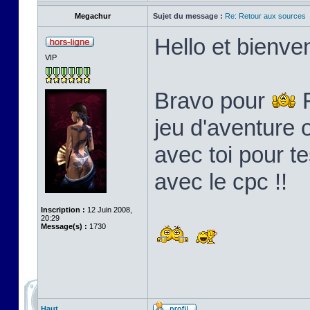
Megachur
Sujet du message :
Re: Retour aux sources
Hello et bienven
VIP
Bravo pour
F
jeu d'aventure o
avec toi pour t
avec le cpc !!
Inscription :
12 Juin 2008,
20:29
Message(s) :
1730
Haut