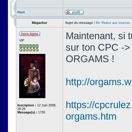
Haut
Megachur
Sujet du message :
Re: Retour aux sources
Maintenant, si 
VIP
sur ton CPC ->
ORGAMS !
http://orgams.w
https://cpcrulez
Inscription :
12 Juin 2008,
20:29
Message(s) :
1730
orgams.htm