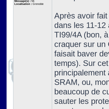
Message(s) :
56
Localisation :
Grenoble
Après avoir fai
dans les 11-12 
TI99/4A (bon, à
craquer sur u
faisait baver d
temps). Sur cet
principalement
SRAM, ou, mon 
beaucoup de cur
sauter les prot