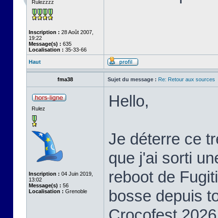
Rulezzzz
Inscription :
28 Août 2007,
19:22
Message(s) :
635
Localisation :
35-33-66
Haut
fma38
Sujet du message :
Re: Retour aux sources
Hello,
Rulez
Je déterre ce t
que j'ai sorti u
reboot de Fugiti
Inscription :
04 Juin 2019,
13:02
Message(s) :
56
bosse depuis to
Localisation :
Grenoble
Crocofest 2026 