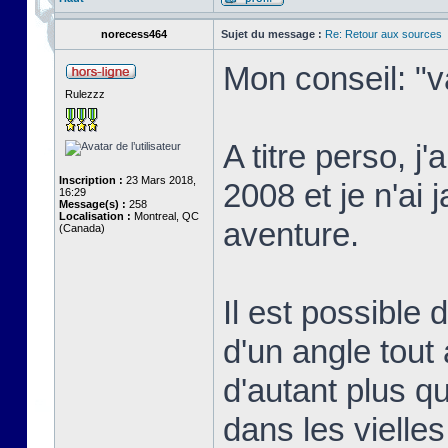
norecess464
Sujet du message :
Re: Retour aux sources
Mon conseil: "v
Rulezzz
A titre perso, j
Inscription :
23 Mars 2018,
2008 et je n'ai 
16:29
Message(s) :
258
Localisation :
Montreal, QC
aventure.
(Canada)
Il est possible
d'un angle tout 
d'autant plus qu
dans les vielle