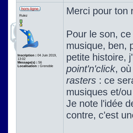
Merci pour ton r
Rulez
Pour le son, ce 
musique, ben, pa
petite histoire, 
Inscription :
04 Juin 2019,
13:02
Message(s) :
56
point'n'click
, où
Localisation :
Grenoble
rasters
: ce sera
musiques et/ou 
Je note l'idée 
contre, c'est u