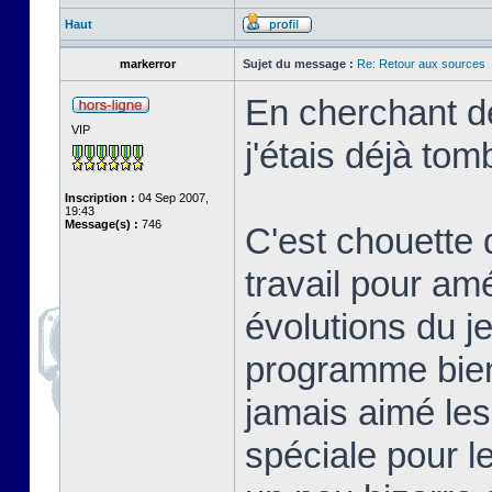
Haut
markerror
Sujet du message :
Re: Retour aux sources
En cherchant de
VIP
j'étais déjà tom
Inscription :
04 Sep 2007,
19:43
Message(s) :
746
C'est chouette 
travail pour am
évolutions du j
programme bien 
jamais aimé les
spéciale pour l