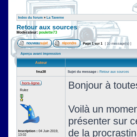
Index du forum
»
La Taverne
Retour aux sources
Modérateur:
poulette73
Page
1
sur
1
[ 10 message(s) ]
Aperçu avant impression
Auteur
fma38
Sujet du message :
Retour aux sources
Bonjour à toute
Rulez
Voilà un momen
présenter sur c
de la procrastin
Inscription :
04 Juin 2019,
13:02