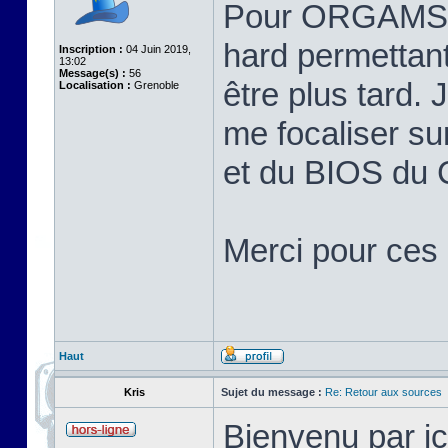
Pour ORGAMS, j
hard permettant
Inscription :
04 Juin 2019,
13:02
Message(s) :
56
être plus tard.
Localisation :
Grenoble
me focaliser su
et du BIOS du
Merci pour ces 
Haut
Kris
Sujet du message :
Re: Retour aux sources
Bienvenu par ic