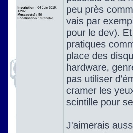
peu près comme 
Inscription :
04 Juin 2019,
13:02
Message(s) :
56
vais par exem
Localisation :
Grenoble
pour le dev). Et 
pratiques comme
place des disqu
hardware, genre
pas utiliser d'é
cramer les yeux
scintille pour s
J'aimerais aussi 