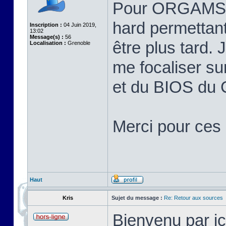
Pour ORGAMS, j
hard permettant
Inscription :
04 Juin 2019,
13:02
Message(s) :
56
être plus tard.
Localisation :
Grenoble
me focaliser su
et du BIOS du
Merci pour ces 
Haut
Kris
Sujet du message :
Re: Retour aux sources
Bienvenu par ic