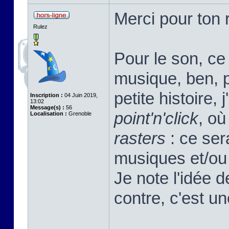
Merci pour ton r
Rulez
Pour le son, ce 
musique, ben, pa
petite histoire, 
Inscription :
04 Juin 2019,
13:02
Message(s) :
56
point'n'click
, où
Localisation :
Grenoble
rasters
: ce sera
musiques et/ou 
Je note l'idée 
contre, c'est u