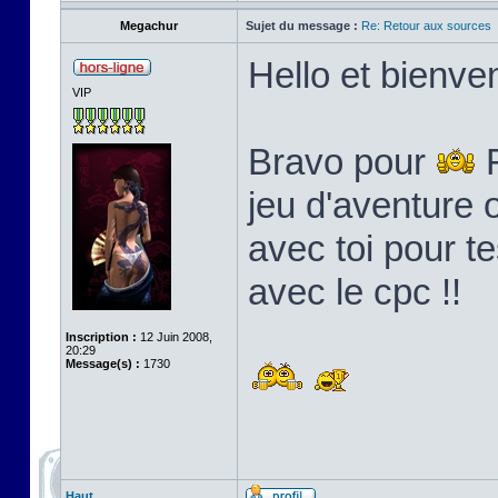
Megachur
Sujet du message :
Re: Retour aux sources
Hello et bienven
VIP
Bravo pour
F
jeu d'aventure o
avec toi pour t
avec le cpc !!
Inscription :
12 Juin 2008,
20:29
Message(s) :
1730
Haut