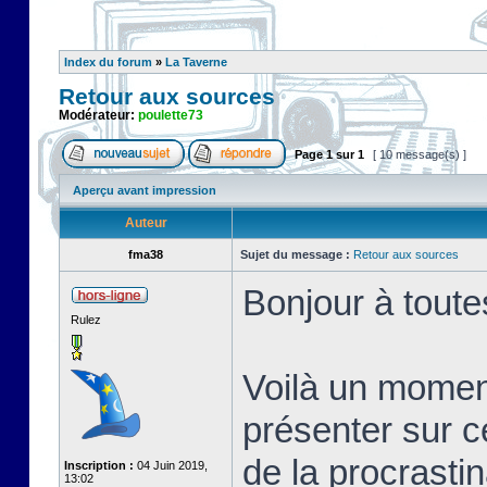
Index du forum
»
La Taverne
Retour aux sources
Modérateur:
poulette73
Page
1
sur
1
[ 10 message(s) ]
Aperçu avant impression
Auteur
fma38
Sujet du message :
Retour aux sources
Bonjour à toute
Rulez
Voilà un momen
présenter sur c
de la procrastin
Inscription :
04 Juin 2019,
13:02