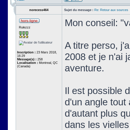
norecess464
Sujet du message :
Re: Retour aux sources
Mon conseil: "v
Rulezzz
A titre perso, j
Inscription :
23 Mars 2018,
2008 et je n'ai 
16:29
Message(s) :
258
Localisation :
Montreal, QC
aventure.
(Canada)
Il est possible
d'un angle tout 
d'autant plus qu
dans les vielle