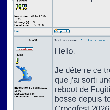
Rulezzzz
Inscription :
28 Août 2007,
19:22
Message(s) :
635
Localisation :
35-33-66
Haut
fma38
Sujet du message :
Re: Retour aux sources
Hello,
Rulez
Je déterre ce t
que j'ai sorti u
reboot de Fugiti
Inscription :
04 Juin 2019,
13:02
Message(s) :
56
bosse depuis to
Localisation :
Grenoble
Crocofest 2026 