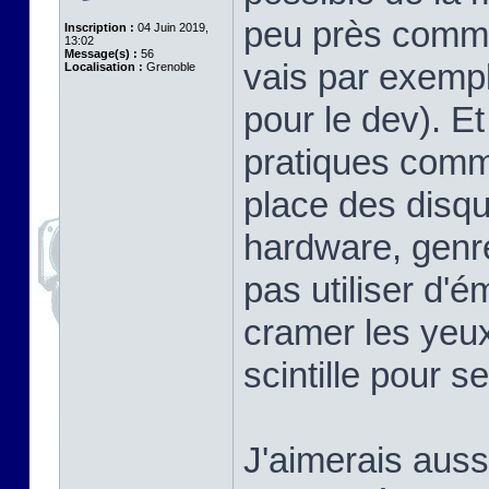
peu près comme 
Inscription :
04 Juin 2019,
13:02
Message(s) :
56
vais par exem
Localisation :
Grenoble
pour le dev). Et 
pratiques comme
place des disqu
hardware, genre
pas utiliser d'é
cramer les yeux
scintille pour s
J'aimerais aussi 