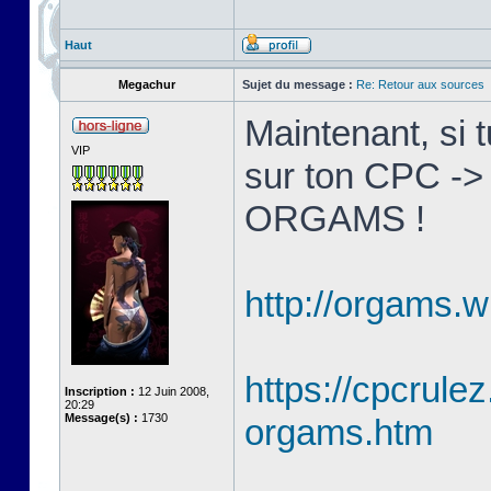
Haut
Megachur
Sujet du message :
Re: Retour aux sources
Maintenant, si 
VIP
sur ton CPC ->
ORGAMS !
http://orgams.w
https://cpcrulez
Inscription :
12 Juin 2008,
20:29
Message(s) :
1730
orgams.htm