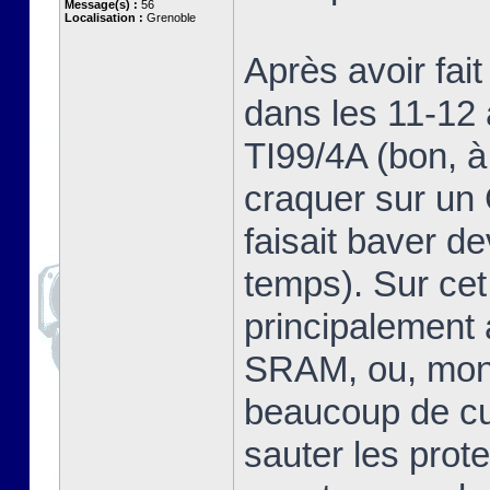
Message(s) :
56
Localisation :
Grenoble
Après avoir fai
dans les 11-12 
TI99/4A (bon, à
craquer sur u
faisait baver d
temps). Sur cet
principalement
SRAM, ou, mon 
beaucoup de cur
sauter les prot