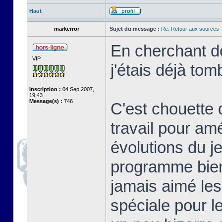
Haut
markerror
Sujet du message :
Re: Retour aux sources
En cherchant de
VIP
j'étais déjà tom
Inscription :
04 Sep 2007,
19:43
Message(s) :
746
C'est chouette 
travail pour am
évolutions du j
programme bien 
jamais aimé les
spéciale pour l