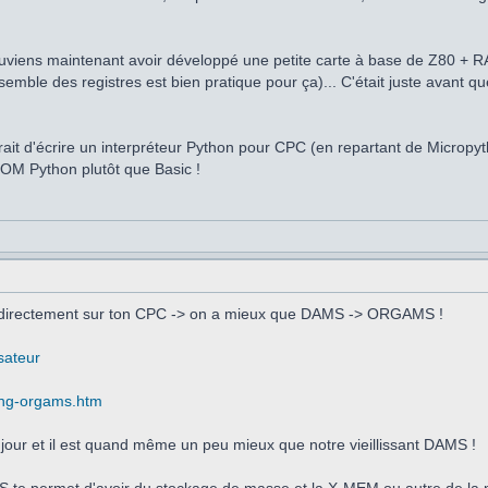
souviens maintenant avoir développé une petite carte à base de Z80 +
semble des registres est bien pratique pour ça)... C'était juste avant que
erait d'écrire un interpréteur Python pour CPC (en repartant de Micropy
ROM Python plutôt que Basic !
ev directement sur ton CPC -> on a mieux que DAMS -> ORGAMS !
sateur
ding-orgams.htm
jour et il est quand même un peu mieux que notre vieillissant DAMS !