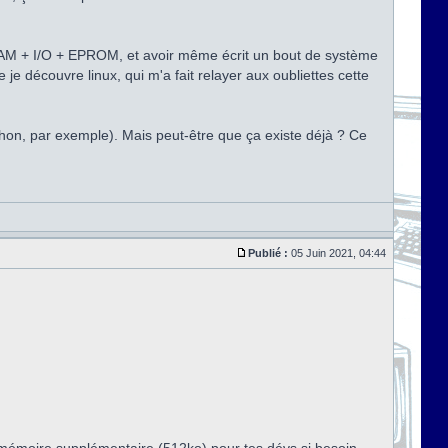
 RAM + I/O + EPROM, et avoir même écrit un bout de système
 je découvre linux, qui m'a fait relayer aux oubliettes cette
thon, par exemple). Mais peut-être que ça existe déjà ? Ce
Publié :
05 Juin 2021, 04:44