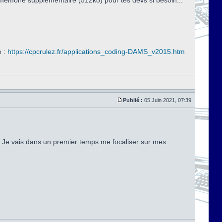
émoire supplémentaire (512ko) pour tes dévs si besoin...
e :
https://cpcrulez.fr/applications_coding-DAMS_v2015.htm
Publié :
05 Juin 2021, 07:39
. Je vais dans un premier temps me focaliser sur mes