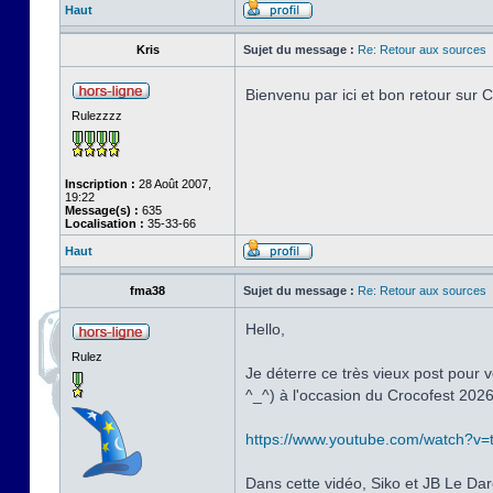
Haut
Kris
Sujet du message :
Re: Retour aux sources
Bienvenu par ici et bon retour sur
Rulezzzz
Inscription :
28 Août 2007,
19:22
Message(s) :
635
Localisation :
35-33-66
Haut
fma38
Sujet du message :
Re: Retour aux sources
Hello,
Rulez
Je déterre ce très vieux post pour v
^_^) à l'occasion du Crocofest 2026
https://www.youtube.com/watch?v
Dans cette vidéo, Siko et JB Le Dar