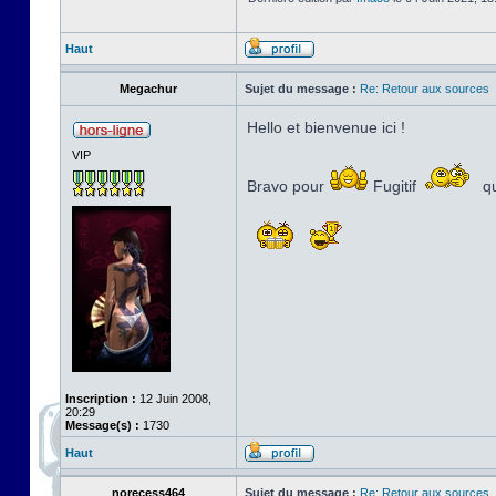
Haut
Megachur
Sujet du message :
Re: Retour aux sources
Hello et bienvenue ici !
VIP
Bravo pour
Fugitif
qu
Inscription :
12 Juin 2008,
20:29
Message(s) :
1730
Haut
norecess464
Sujet du message :
Re: Retour aux sources