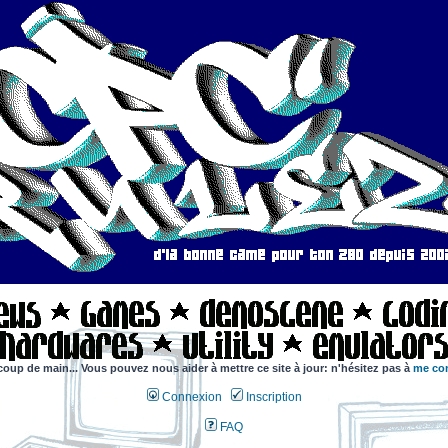
coup de main... Vous pouvez nous aider à mettre ce site à jour: n'hésitez pas à
me con
Connexion
Inscription
FAQ