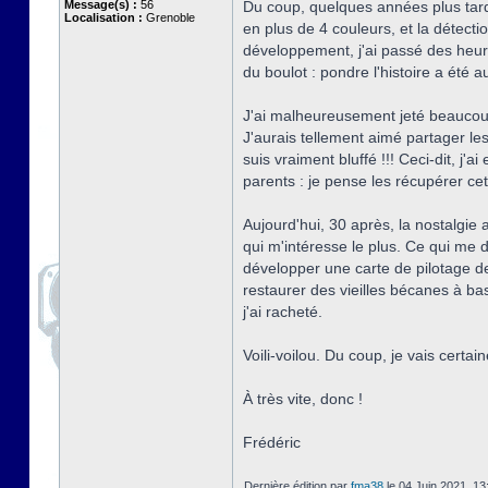
Message(s) :
56
Du coup, quelques années plus tard
Localisation :
Grenoble
en plus de 4 couleurs, et la détecti
développement, j'ai passé des heure
du boulot : pondre l'histoire a été
J'ai malheureusement jeté beaucoup
J'aurais tellement aimé partager le
suis vraiment bluffé !!! Ceci-dit, j
parents : je pense les récupérer cet 
Aujourd'hui, 30 après, la nostalgie
qui m'intéresse le plus. Ce qui me 
développer une carte de pilotage de
restaurer des vieilles bécanes à base
j'ai racheté.
Voili-voilou. Du coup, je vais cert
À très vite, donc !
Frédéric
Dernière édition par
fma38
le 04 Juin 2021, 13: