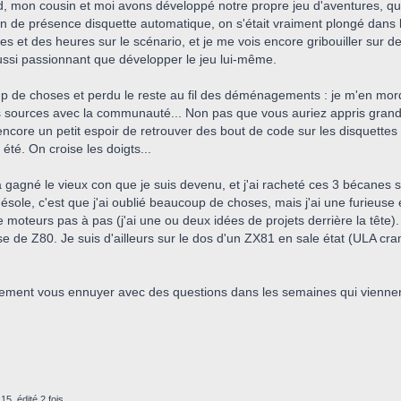
, mon cousin et moi avons développé notre propre jeu d'aventures, q
on de présence disquette automatique, on s'était vraiment plongé dans l
s et des heures sur le scénario, et je me vois encore gribouiller sur d
 aussi passionnant que développer le jeu lui-même.
 de choses et perdu le reste au fil des déménagements : je m'en mords
s sources avec la communauté... Non pas que vous auriez appris grand ch
'ai encore un petit espoir de retrouver des bout de code sur les disquet
été. On croise les doigts...
 a gagné le vieux con que je suis devenu, et j'ai racheté ces 3 bécanes 
désole, c'est que j'ai oublié beaucoup de choses, mais j'ai une furieuse
 moteurs pas à pas (j'ai une ou deux idées de projets derrière la tête)
 de Z80. Je suis d'ailleurs sur le dos d'un ZX81 en sale état (ULA cramée,
ainement vous ennuyer avec des questions dans les semaines qui vienne
15, édité 2 fois.