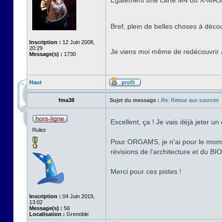
Également une carte M4 ou X-MASS 
Bref, plein de belles choses à déco
Inscription :
12 Juin 2008,
20:29
Je viens moi même de redécouvrir à
Message(s) :
1730
Haut
fma38
Sujet du message :
Re: Retour aux sources
Excellent, ça ! Je vais déjà jeter u
Rulez
Pour ORGAMS, je n'ai pour le momen
révisions de l'architecture et du B
Merci pour ces pistes !
Inscription :
04 Juin 2019,
13:02
Message(s) :
56
Localisation :
Grenoble