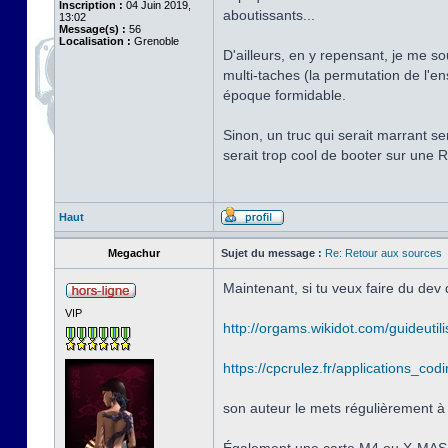
Inscription :
04 Juin 2019,
aboutissants...
13:02
Message(s) :
56
Localisation :
Grenoble
D'ailleurs, en y repensant, je me 
multi-taches (la permutation de l'en
époque formidable.
Sinon, un truc qui serait marrant s
serait trop cool de booter sur une 
Haut
Megachur
Sujet du message :
Re: Retour aux sources
Maintenant, si tu veux faire du d
VIP
http://orgams.wikidot.com/guideutili
https://cpcrulez.fr/applications_co
son auteur le mets régulièrement à 