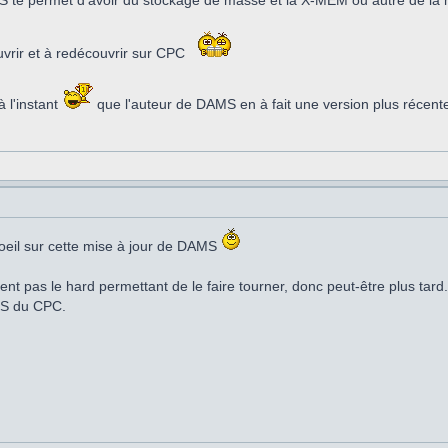
te permet d'avoir du stockage de masse et la X-MEM ou autre de la m
uvrir et à redécouvrir sur CPC
 l'instant
que l'auteur de DAMS en à fait une version plus récent
n oeil sur cette mise à jour de DAMS
t pas le hard permettant de le faire tourner, donc peut-être plus tard
IOS du CPC.