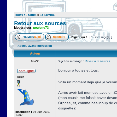
Index du forum
»
La Taverne
Retour aux sources
Modérateur:
poulette73
Page
1
sur
1
[ 10 message(s) ]
Aperçu avant impression
Auteur
fma38
Sujet du message :
Retour aux sources
Bonjour à toutes et tous,
Rulez
Voilà un moment déjà que je voulais
Après avoir fait mumuse avec un ZX
(mon cousin me faisait baver devan
Orphée, et, comme beaucoup de curie
disquettes).
Inscription :
04 Juin 2019,
13:02