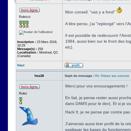
Mon conseil: "vas y a fond"
Rulezzz
A titre perso, j'ai "replongé" vers l
Il est possible de redécouvrir l'Ams
1984, aussi bien sur le front des lo
Inscription :
23 Mars 2018,
16:29
etc).
Message(s) :
258
Localisation :
Montreal, QC
(Canada)
Haut
fma38
Sujet du message :
Re: Retour aux sources
Merci pour vos encouragements !
Rulez
En fait, je pense rester aussi proc
dans DAMS pour le dev). Et si je va
Hack It, je ne pense par contre pas 
J'aimerais aussi tirer profit de la 
expliquer les bases du fonctionnemen