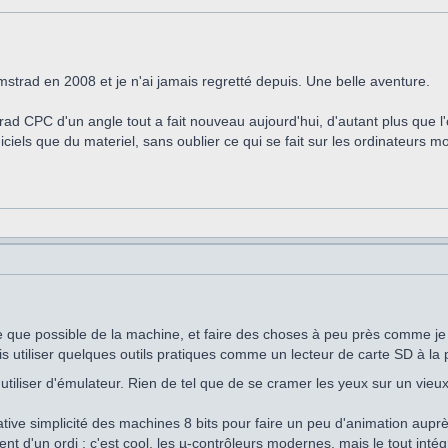
'Amstrad en 2008 et je n'ai jamais regretté depuis. Une belle aventure.
trad CPC d'un angle tout a fait nouveau aujourd'hui, d'autant plus que l
giciels que du materiel, sans oublier ce qui se fait sur les ordinateurs 
he que possible de la machine, et faire des choses à peu près comme je 
is utiliser quelques outils pratiques comme un lecteur de carte SD à la
utiliser d'émulateur. Rien de tel que de se cramer les yeux sur un vieux
relative simplicité des machines 8 bits pour faire un peu d'animation aup
t d'un ordi : c'est cool, les µ-contrôleurs modernes, mais le tout intég