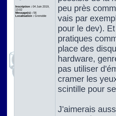
peu près comme 
Inscription :
04 Juin 2019,
13:02
Message(s) :
56
vais par exem
Localisation :
Grenoble
pour le dev). Et 
pratiques comme
place des disqu
hardware, genre
pas utiliser d'é
cramer les yeux
scintille pour s
J'aimerais aussi 