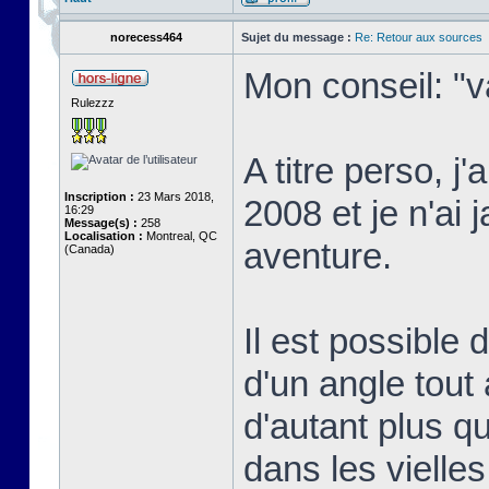
norecess464
Sujet du message :
Re: Retour aux sources
Mon conseil: "v
Rulezzz
A titre perso, j
Inscription :
23 Mars 2018,
2008 et je n'ai 
16:29
Message(s) :
258
Localisation :
Montreal, QC
aventure.
(Canada)
Il est possible
d'un angle tout 
d'autant plus qu
dans les vielle