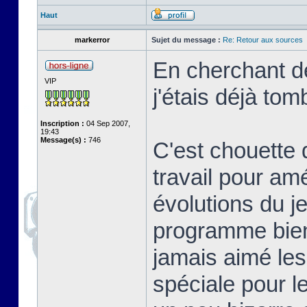
Haut
markerror
Sujet du message :
Re: Retour aux sources
En cherchant de
VIP
j'étais déjà tom
Inscription :
04 Sep 2007,
19:43
Message(s) :
746
C'est chouette 
travail pour am
évolutions du j
programme bien 
jamais aimé les
spéciale pour l