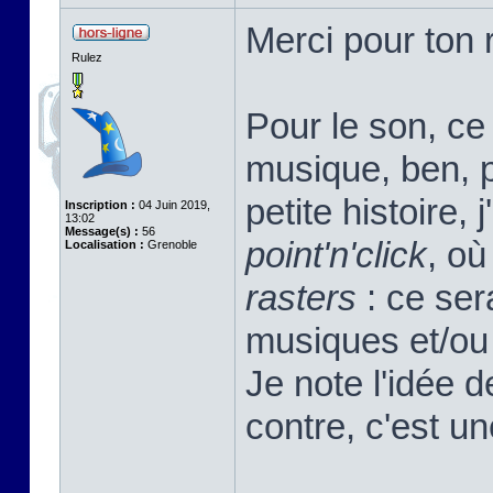
Merci pour ton r
Rulez
Pour le son, ce 
musique, ben, pa
petite histoire, 
Inscription :
04 Juin 2019,
13:02
Message(s) :
56
point'n'click
, où
Localisation :
Grenoble
rasters
: ce sera
musiques et/ou 
Je note l'idée 
contre, c'est u