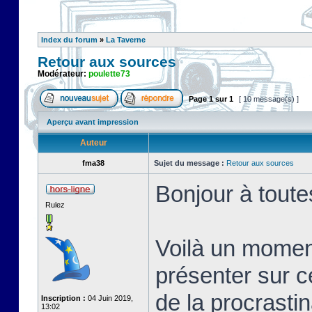
Index du forum
»
La Taverne
Retour aux sources
Modérateur:
poulette73
Page
1
sur
1
[ 10 message(s) ]
Aperçu avant impression
Auteur
fma38
Sujet du message :
Retour aux sources
Bonjour à toute
Rulez
Voilà un momen
présenter sur c
de la procrastin
Inscription :
04 Juin 2019,
13:02