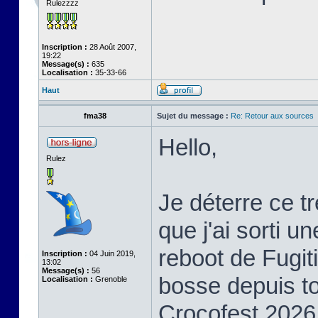
Rulezzzz
Inscription :
28 Août 2007,
19:22
Message(s) :
635
Localisation :
35-33-66
Haut
fma38
Sujet du message :
Re: Retour aux sources
Hello,
Rulez
Je déterre ce t
que j'ai sorti u
reboot de Fugiti
Inscription :
04 Juin 2019,
13:02
Message(s) :
56
bosse depuis to
Localisation :
Grenoble
Crocofest 2026 