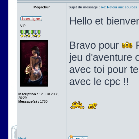
Megachur
Sujet du message :
Re: Retour aux sources
Hello et bienven
VIP
Bravo pour
F
jeu d'aventure o
avec toi pour t
avec le cpc !!
Inscription :
12 Juin 2008,
20:29
Message(s) :
1730
Haut