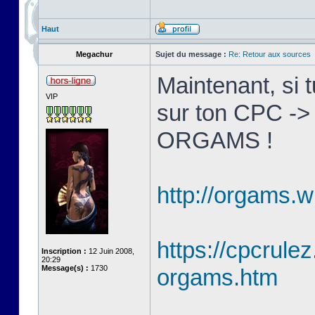
Haut
Megachur
Sujet du message :
Re: Retour aux sources
Maintenant, si 
VIP
sur ton CPC ->
ORGAMS !
http://orgams.w
https://cpcrulez
Inscription :
12 Juin 2008,
20:29
Message(s) :
1730
orgams.htm