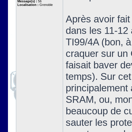
Message(s) :
56
Localisation :
Grenoble
Après avoir fai
dans les 11-12 
TI99/4A (bon, à
craquer sur u
faisait baver d
temps). Sur cet
principalement
SRAM, ou, mon 
beaucoup de cur
sauter les prot