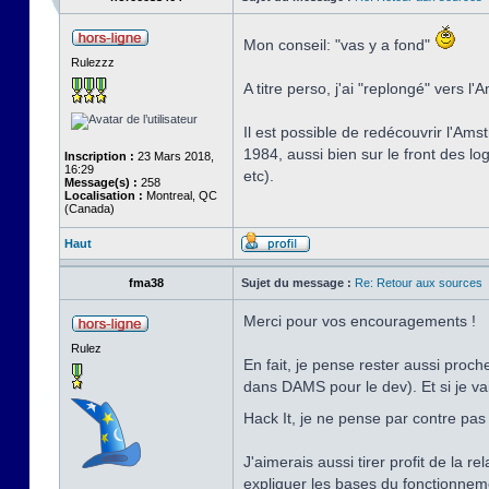
Mon conseil: "vas y a fond"
Rulezzz
A titre perso, j'ai "replongé" vers l
Il est possible de redécouvrir l'Ams
1984, aussi bien sur le front des lo
Inscription :
23 Mars 2018,
16:29
etc).
Message(s) :
258
Localisation :
Montreal, QC
(Canada)
Haut
fma38
Sujet du message :
Re: Retour aux sources
Merci pour vos encouragements !
Rulez
En fait, je pense rester aussi proc
dans DAMS pour le dev). Et si je va
Hack It, je ne pense par contre pas 
J'aimerais aussi tirer profit de la 
expliquer les bases du fonctionnemen