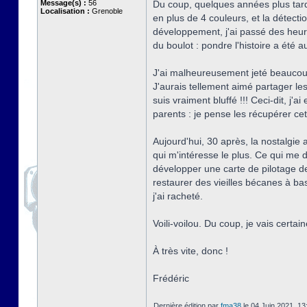
Message(s) :
56
Du coup, quelques années plus tard
Localisation :
Grenoble
en plus de 4 couleurs, et la détecti
développement, j'ai passé des heure
du boulot : pondre l'histoire a été
J'ai malheureusement jeté beaucoup
J'aurais tellement aimé partager le
suis vraiment bluffé !!! Ceci-dit, j
parents : je pense les récupérer cet 
Aujourd'hui, 30 après, la nostalgie
qui m'intéresse le plus. Ce qui me 
développer une carte de pilotage de
restaurer des vieilles bécanes à base
j'ai racheté.
Voili-voilou. Du coup, je vais cert
À très vite, donc !
Frédéric
Dernière édition par
fma38
le 04 Juin 2021, 13: