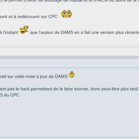
te permet d'avoir du stockage de masse et la X-MEM ou autre de la m
uvrir et à redécouvrir sur CPC
 l'instant
que l'auteur de DAMS en à fait une version plus récent
n oeil sur cette mise à jour de DAMS
t pas le hard permettant de le faire tourner, donc peut-être plus tard
IOS du CPC.