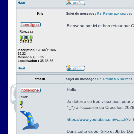
Haut
Kris
Sujet du message :
Re: Retour aux sources
Bienvenu par ici et bon retour sur
Rulezzzz
Inscription :
28 Août 2007,
19:22
Message(s) :
635
Localisation :
35-33-66
Haut
fma38
Sujet du message :
Re: Retour aux sources
Hello,
Rulez
Je déterre ce très vieux post pour v
^_^) à l'occasion du Crocofest 2026
https://www.youtube.com/watch?v
Dans cette vidéo, Siko et JB Le Dar