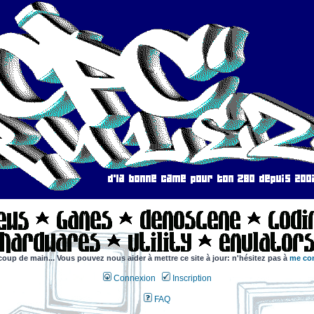
coup de main... Vous pouvez nous aider à mettre ce site à jour: n'hésitez pas à
me con
Connexion
Inscription
FAQ