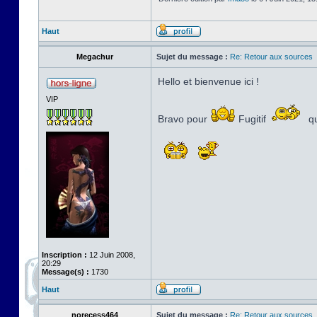
Haut
Megachur
Sujet du message :
Re: Retour aux sources
Hello et bienvenue ici !
VIP
Bravo pour
Fugitif
qu
Inscription :
12 Juin 2008,
20:29
Message(s) :
1730
Haut
norecess464
Sujet du message :
Re: Retour aux sources