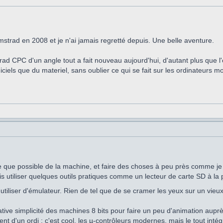
'Amstrad en 2008 et je n'ai jamais regretté depuis. Une belle aventure.
trad CPC d'un angle tout a fait nouveau aujourd'hui, d'autant plus que l
giciels que du materiel, sans oublier ce qui se fait sur les ordinateurs 
he que possible de la machine, et faire des choses à peu près comme je 
is utiliser quelques outils pratiques comme un lecteur de carte SD à la
utiliser d'émulateur. Rien de tel que de se cramer les yeux sur un vieux
relative simplicité des machines 8 bits pour faire un peu d'animation aup
t d'un ordi : c'est cool, les µ-contrôleurs modernes, mais le tout intég