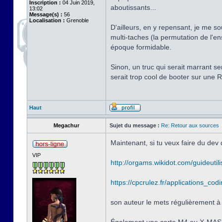
Inscription :
04 Juin 2019,
aboutissants...
13:02
Message(s) :
56
Localisation :
Grenoble
D'ailleurs, en y repensant, je me 
multi-taches (la permutation de l'en
époque formidable.
Sinon, un truc qui serait marrant s
serait trop cool de booter sur une 
Haut
Megachur
Sujet du message :
Re: Retour aux sources
Maintenant, si tu veux faire du d
VIP
http://orgams.wikidot.com/guideutili
https://cpcrulez.fr/applications_co
son auteur le mets régulièrement à 