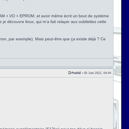
 RAM + I/O + EPROM, et avoir même écrit un bout de système
 je découvre linux, qui m'a fait relayer aux oubliettes cette
thon, par exemple). Mais peut-être que ça existe déjà ? Ce
Publié :
05 Juin 2021, 04:44