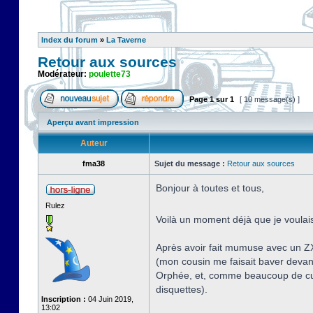
Index du forum
»
La Taverne
Retour aux sources
Modérateur:
poulette73
Page
1
sur
1
[ 10 message(s) ]
Aperçu avant impression
Auteur
fma38
Sujet du message :
Retour aux sources
Bonjour à toutes et tous,
Rulez
Voilà un moment déjà que je voulais
Après avoir fait mumuse avec un ZX
(mon cousin me faisait baver devan
Orphée, et, comme beaucoup de curie
disquettes).
Inscription :
04 Juin 2019,
13:02