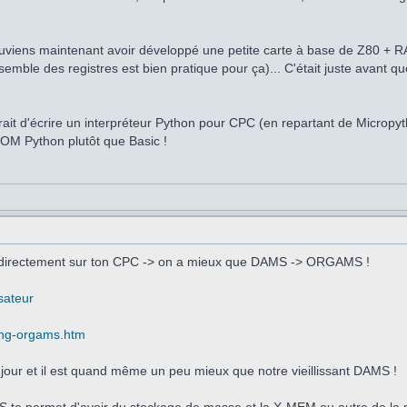
souviens maintenant avoir développé une petite carte à base de Z80 +
semble des registres est bien pratique pour ça)... C'était juste avant que
erait d'écrire un interpréteur Python pour CPC (en repartant de Micropy
ROM Python plutôt que Basic !
ev directement sur ton CPC -> on a mieux que DAMS -> ORGAMS !
sateur
ding-orgams.htm
jour et il est quand même un peu mieux que notre vieillissant DAMS !