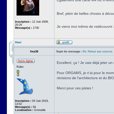
Également une carte M4 ou X-MASS 
Bref, plein de belles choses à déco
Inscription :
12 Juin 2008,
20:29
Je viens moi même de redécouvrir à
Message(s) :
1730
Haut
fma38
Sujet du message :
Re: Retour aux sources
Excellent, ça ! Je vais déjà jeter u
Rulez
Pour ORGAMS, je n'ai pour le momen
révisions de l'architecture et du B
Merci pour ces pistes !
Inscription :
04 Juin 2019,
13:02
Message(s) :
56
Localisation :
Grenoble