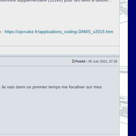
émoire supplémentaire (512ko) pour tes dévs si besoin...
e :
https://cpcrulez.fr/applications_coding-DAMS_v2015.htm
Publié :
05 Juin 2021, 07:39
. Je vais dans un premier temps me focaliser sur mes