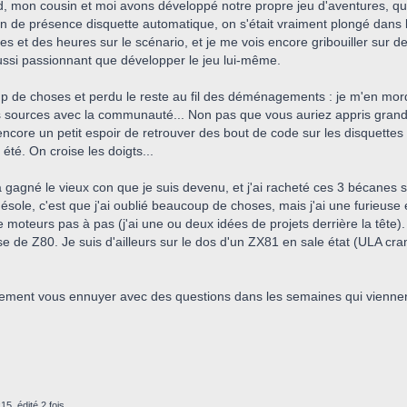
, mon cousin et moi avons développé notre propre jeu d'aventures, q
on de présence disquette automatique, on s'était vraiment plongé dans l
s et des heures sur le scénario, et je me vois encore gribouiller sur d
 aussi passionnant que développer le jeu lui-même.
 de choses et perdu le reste au fil des déménagements : je m'en mords
s sources avec la communauté... Non pas que vous auriez appris grand ch
'ai encore un petit espoir de retrouver des bout de code sur les disquet
été. On croise les doigts...
 a gagné le vieux con que je suis devenu, et j'ai racheté ces 3 bécanes 
désole, c'est que j'ai oublié beaucoup de choses, mais j'ai une furieuse
 moteurs pas à pas (j'ai une ou deux idées de projets derrière la tête)
 de Z80. Je suis d'ailleurs sur le dos d'un ZX81 en sale état (ULA cramée,
ainement vous ennuyer avec des questions dans les semaines qui vienne
15, édité 2 fois.