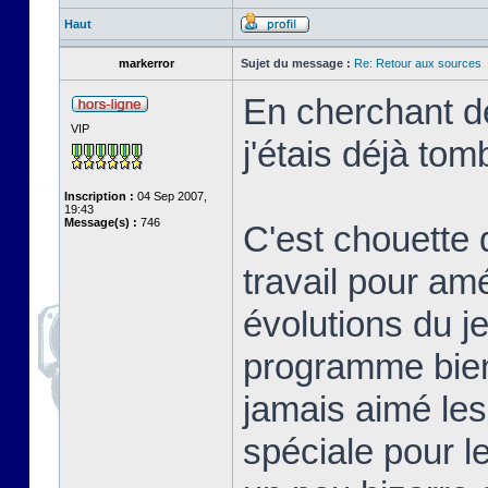
Haut
markerror
Sujet du message :
Re: Retour aux sources
En cherchant de
VIP
j'étais déjà tom
Inscription :
04 Sep 2007,
19:43
Message(s) :
746
C'est chouette 
travail pour am
évolutions du j
programme bien 
jamais aimé les
spéciale pour l