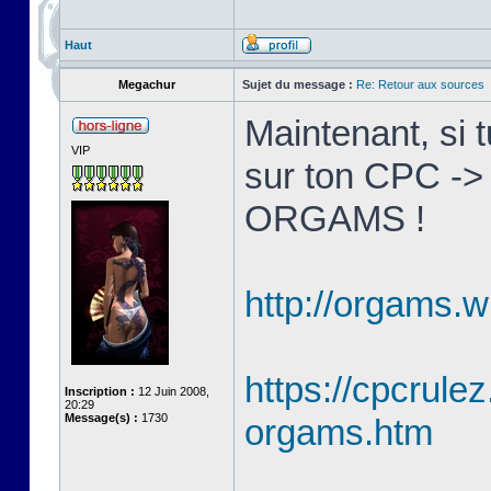
Haut
Megachur
Sujet du message :
Re: Retour aux sources
Maintenant, si 
VIP
sur ton CPC ->
ORGAMS !
http://orgams.w
https://cpcrulez
Inscription :
12 Juin 2008,
20:29
Message(s) :
1730
orgams.htm