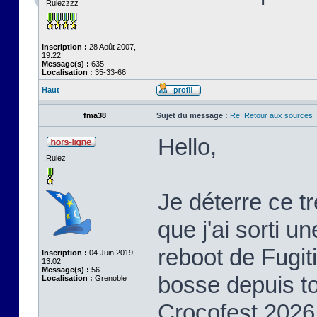
Rulezzzz
Inscription :
28 Août 2007,
19:22
Message(s) :
635
Localisation :
35-33-66
Haut
fma38
Sujet du message :
Re: Retour aux sources
Hello,
Rulez
Je déterre ce t
que j'ai sorti u
reboot de Fugiti
Inscription :
04 Juin 2019,
13:02
Message(s) :
56
bosse depuis to
Localisation :
Grenoble
Crocofest 2026 