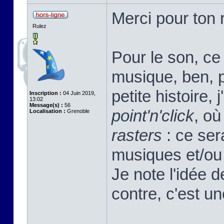
Merci pour ton r
Rulez
Pour le son, ce 
musique, ben, pa
petite histoire, 
Inscription :
04 Juin 2019,
13:02
Message(s) :
56
point'n'click
, où
Localisation :
Grenoble
rasters
: ce sera
musiques et/ou 
Je note l'idée 
contre, c'est u