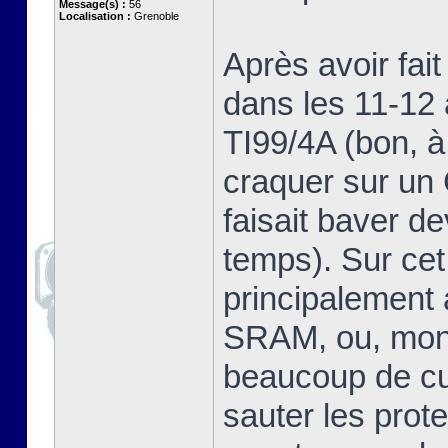
Message(s) :
56
Localisation :
Grenoble
Après avoir fai
dans les 11-12 
TI99/4A (bon, à
craquer sur u
faisait baver d
temps). Sur cet
principalement
SRAM, ou, mon 
beaucoup de cur
sauter les prot