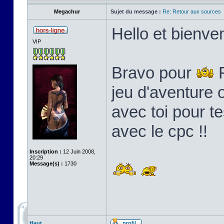
Megachur
Sujet du message :
Re: Retour aux sources
Hello et bienven
VIP
Bravo pour
F
jeu d'aventure o
avec toi pour t
avec le cpc !!
Inscription :
12 Juin 2008,
20:29
Message(s) :
1730
Haut