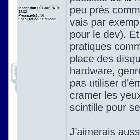
peu près comme 
Inscription :
04 Juin 2019,
13:02
Message(s) :
56
vais par exem
Localisation :
Grenoble
pour le dev). Et 
pratiques comme
place des disqu
hardware, genre
pas utiliser d'é
cramer les yeux
scintille pour s
J'aimerais aussi 