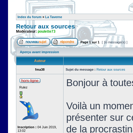
Index du forum
»
La Taverne
Retour aux sources
Modérateur:
poulette73
Page
1
sur
1
[ 10 message(s) ]
Aperçu avant impression
Auteur
fma38
Sujet du message :
Retour aux sources
Bonjour à toute
Rulez
Voilà un momen
présenter sur c
de la procrastin
Inscription :
04 Juin 2019,
13:02