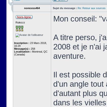
norecess464
Sujet du message :
Re: Retour aux sources
Mon conseil: "v
Rulezzz
A titre perso, j
Inscription :
23 Mars 2018,
2008 et je n'ai 
16:29
Message(s) :
258
Localisation :
Montreal, QC
aventure.
(Canada)
Il est possible
d'un angle tout 
d'autant plus qu
dans les vielle