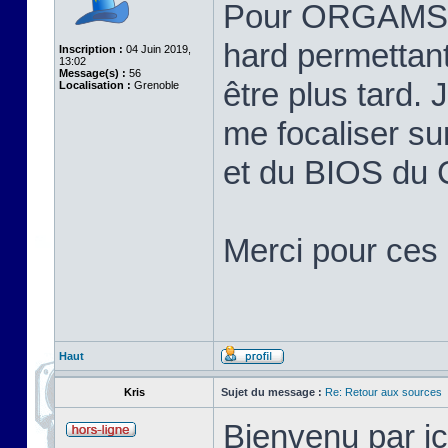
Pour ORGAMS, j
hard permettant
Inscription :
04 Juin 2019,
13:02
Message(s) :
56
être plus tard.
Localisation :
Grenoble
me focaliser su
et du BIOS du
Merci pour ces 
Haut
Kris
Sujet du message :
Re: Retour aux sources
Bienvenu par ic