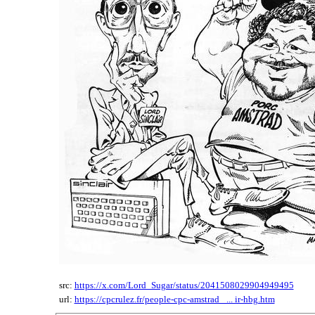
src:
https://x.com/Lord_Sugar/status/2041508029904949495
url:
https://cpcrulez.fr/people-cpc-amstrad_ ... ir-hbg.htm