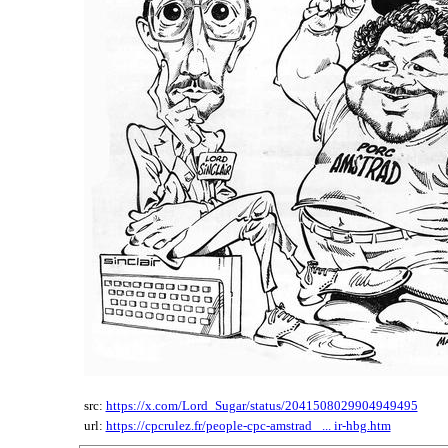
src:
https://x.com/Lord_Sugar/status/2041508029904949495
url:
https://cpcrulez.fr/people-cpc-amstrad_ ... ir-hbg.htm