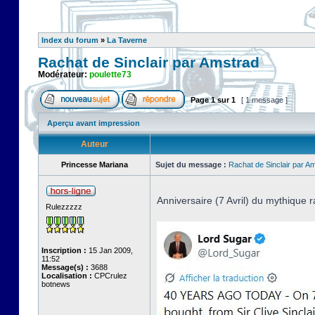
Index du forum
»
La Taverne
Rachat de Sinclair par Amstrad
Modérateur:
poulette73
Page
1
sur
1
[ 1 message ]
Aperçu avant impression
Auteur
Princesse Mariana
Sujet du message :
Rachat de Sinclair par A
Anniversaire (7 Avril) du mythique r
Rulezzzzz
Inscription :
15 Jan 2009,
11:52
Message(s) :
3688
Localisation :
CPCrulez
botnews