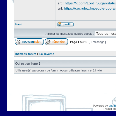
src:
https://x.com/Lord_Sugar/sta
url:
https://cpcrulez.fr/people-cpc-a
Haut
Afficher les messages publiés depuis :
Page
1
sur
1
[ 1 message ]
Index du forum
»
La Taverne
Qui est en ligne ?
Utilisateur(s) parcourant ce forum : Aucun utilisateur inscrit et 1 invité
Powered by
phpB
Traduit en