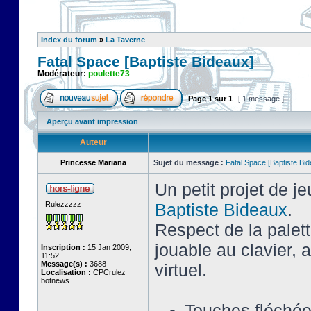
Index du forum
»
La Taverne
Fatal Space [Baptiste Bideaux]
Modérateur:
poulette73
Page
1
sur
1
[ 1 message ]
Aperçu avant impression
Auteur
Princesse Mariana
Sujet du message :
Fatal Space [Baptiste Bi
Un petit projet de j
Rulezzzzz
Baptiste Bideaux
.
Respect de la palet
jouable au clavier,
Inscription :
15 Jan 2009,
11:52
Message(s) :
3688
virtuel.
Localisation :
CPCrulez
botnews
Touches fléché