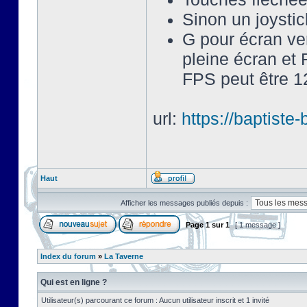
Sinon un joysti
G pour écran ve
pleine écran et 
FPS peut être 12
url:
https://baptist
Haut
Afficher les messages publiés depuis :
Page
1
sur
1
[ 1 message ]
Index du forum
»
La Taverne
Qui est en ligne ?
Utilisateur(s) parcourant ce forum : Aucun utilisateur inscrit et 1 invité