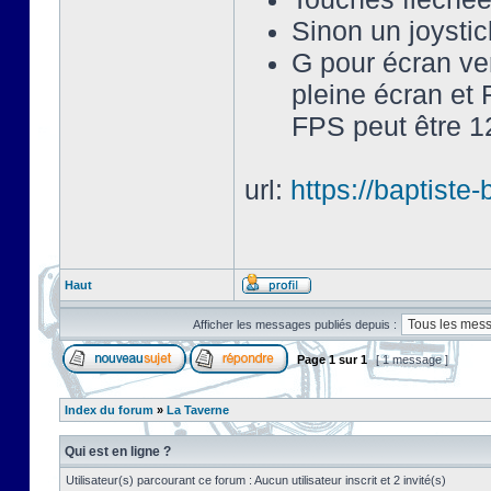
Sinon un joysti
G pour écran ve
pleine écran et 
FPS peut être 12
url:
https://baptist
Haut
Afficher les messages publiés depuis :
Page
1
sur
1
[ 1 message ]
Index du forum
»
La Taverne
Qui est en ligne ?
Utilisateur(s) parcourant ce forum : Aucun utilisateur inscrit et 2 invité(s)