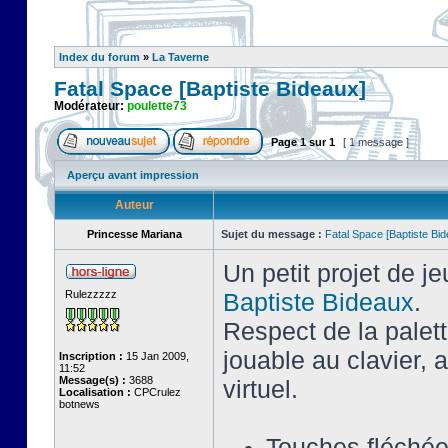
Index du forum
»
La Taverne
Fatal Space [Baptiste Bideaux]
Modérateur:
poulette73
Page
1
sur
1
[ 1 message ]
Aperçu avant impression
Auteur
Princesse Mariana
Sujet du message :
Fatal Space [Baptiste Bi
Un petit projet de j
Rulezzzzz
Baptiste Bideaux
.
Respect de la palet
jouable au clavier,
Inscription :
15 Jan 2009,
11:52
Message(s) :
3688
virtuel.
Localisation :
CPCrulez
botnews
Touches fléché