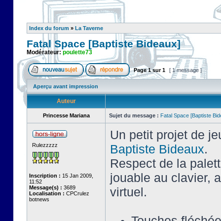
Index du forum
»
La Taverne
Fatal Space [Baptiste Bideaux]
Modérateur:
poulette73
Page
1
sur
1
[ 1 message ]
Aperçu avant impression
Auteur
Princesse Mariana
Sujet du message :
Fatal Space [Baptiste Bi
Un petit projet de j
Rulezzzzz
Baptiste Bideaux
.
Respect de la palet
jouable au clavier,
Inscription :
15 Jan 2009,
11:52
Message(s) :
3689
virtuel.
Localisation :
CPCrulez
botnews
Touches fléché