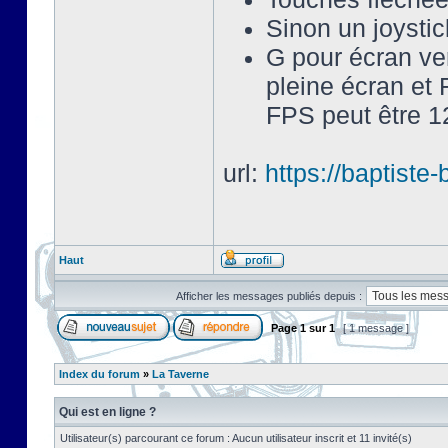
Sinon un joysti
G pour écran ve
pleine écran et 
FPS peut être 12
url:
https://baptist
Haut
Afficher les messages publiés depuis :
Page
1
sur
1
[ 1 message ]
Index du forum
»
La Taverne
Qui est en ligne ?
Utilisateur(s) parcourant ce forum : Aucun utilisateur inscrit et 11 invité(s)