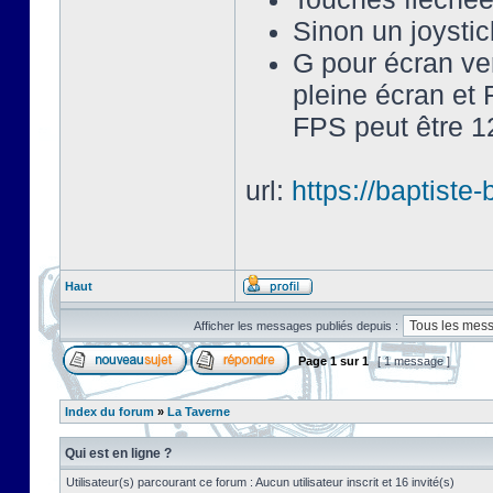
Sinon un joysti
G pour écran ve
pleine écran et 
FPS peut être 12
url:
https://baptist
Haut
Afficher les messages publiés depuis :
Page
1
sur
1
[ 1 message ]
Index du forum
»
La Taverne
Qui est en ligne ?
Utilisateur(s) parcourant ce forum : Aucun utilisateur inscrit et 16 invité(s)