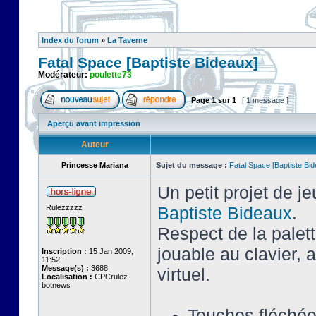
Index du forum
»
La Taverne
Fatal Space [Baptiste Bideaux]
Modérateur:
poulette73
Page
1
sur
1
[ 1 message ]
Aperçu avant impression
Auteur
Princesse Mariana
Sujet du message :
Fatal Space [Baptiste Bi
Un petit projet de j
Rulezzzzz
Baptiste Bideaux
.
Respect de la palet
jouable au clavier,
Inscription :
15 Jan 2009,
11:52
Message(s) :
3688
virtuel.
Localisation :
CPCrulez
botnews
Touches fléché