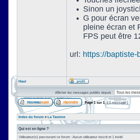
Sinon un joysti
G pour écran ve
pleine écran et 
FPS peut être 12
url:
https://baptist
Haut
Afficher les messages publiés depuis :
Page
1
sur
1
[ 1 message ]
Index du forum
»
La Taverne
Qui est en ligne ?
Utilisateur(s) parcourant ce forum : Aucun utilisateur inscrit et 1 invité