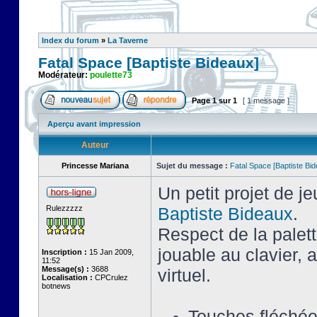
Index du forum
»
La Taverne
Fatal Space [Baptiste Bideaux]
Modérateur:
poulette73
Page
1
sur
1
[ 1 message ]
Aperçu avant impression
Auteur
Princesse Mariana
Sujet du message :
Fatal Space [Baptiste Bi
Un petit projet de j
Rulezzzzz
Baptiste Bideaux
.
Respect de la palet
jouable au clavier,
Inscription :
15 Jan 2009,
11:52
Message(s) :
3688
virtuel.
Localisation :
CPCrulez
botnews
Touches fléché