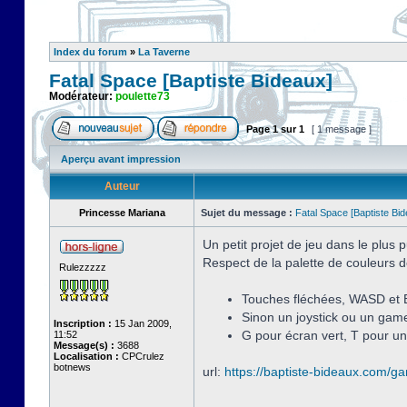
Index du forum
»
La Taverne
Fatal Space [Baptiste Bideaux]
Modérateur:
poulette73
Page
1
sur
1
[ 1 message ]
Aperçu avant impression
Auteur
Princesse Mariana
Sujet du message :
Fatal Space [Baptiste Bi
Un petit projet de jeu dans le plus
Respect de la palette de couleurs d
Rulezzzzz
Touches fléchées, WASD et 
Sinon un joystick ou un game
Inscription :
15 Jan 2009,
G pour écran vert, T pour un
11:52
Message(s) :
3688
Localisation :
CPCrulez
botnews
url:
https://baptiste-bideaux.com/g