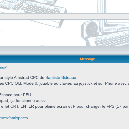
Message
deaux]
 pur style Amstrad CPC de
Baptiste Bideaux
.
es CPC Old, Mode 0, jouable au clavier, au joystick et sur Phone avec
Espace pour FEU.
pad, ça fonctionne aussi.
 effet CRT, ENTER pour pleine écran et F pour changer le FPS (17 par 
ames/fatalspace/