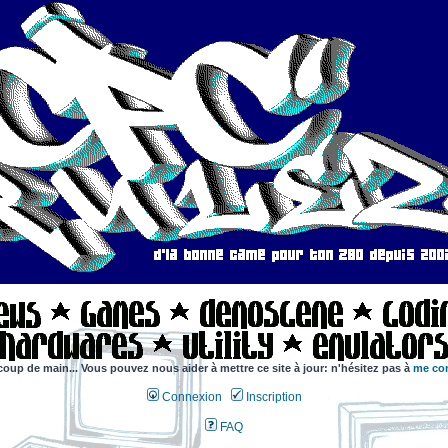
coup de main... Vous pouvez nous aider à mettre ce site à jour: n'hésitez pas à
me con
Connexion
Inscription
FAQ