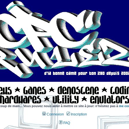
coup de main... Vous pouvez nous aider à mettre ce site à jour: n'hésitez pas à
me con
Connexion
Inscription
FAQ