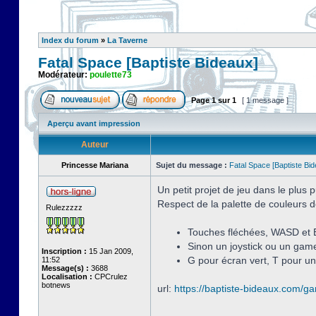
Index du forum
»
La Taverne
Fatal Space [Baptiste Bideaux]
Modérateur:
poulette73
Page
1
sur
1
[ 1 message ]
Aperçu avant impression
Auteur
Princesse Mariana
Sujet du message :
Fatal Space [Baptiste Bi
Un petit projet de jeu dans le plus
Respect de la palette de couleurs d
Rulezzzzz
Touches fléchées, WASD et 
Sinon un joystick ou un game
Inscription :
15 Jan 2009,
G pour écran vert, T pour un
11:52
Message(s) :
3688
Localisation :
CPCrulez
botnews
url:
https://baptiste-bideaux.com/g