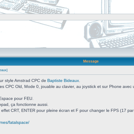
Message
deaux]
 pur style Amstrad CPC de
Baptiste Bideaux
.
es CPC Old, Mode 0, jouable au clavier, au joystick et sur Phone avec
Espace pour FEU.
pad, ça fonctionne aussi.
 effet CRT, ENTER pour pleine écran et F pour changer le FPS (17 par 
ames/fatalspace/