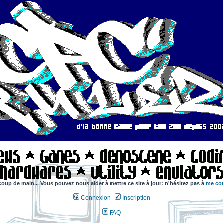
coup de main... Vous pouvez nous aider à mettre ce site à jour: n'hésitez pas à
me con
Connexion
Inscription
FAQ