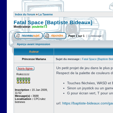
Index du forum
»
La Taverne
Fatal Space [Baptiste Bideaux]
Modérateur:
poulette73
Page
1
sur
1
[ 1 message ]
Aperçu avant impression
Auteur
Princesse Mariana
Sujet du message :
Fatal Space [Baptiste Bi
Un petit projet de jeu dans le plus
Respect de la palette de couleurs d
Rulezzzzz
Touches fléchées, WASD et 
Sinon un joystick ou un game
Inscription :
15 Jan 2009,
G pour écran vert, T pour un
11:52
Message(s) :
3688
Localisation :
CPCrulez
botnews
url:
https://baptiste-bideaux.com/g