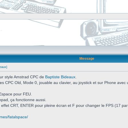
Message
deaux]
 pur style Amstrad CPC de
Baptiste Bideaux
.
es CPC Old, Mode 0, jouable au clavier, au joystick et sur Phone avec
Espace pour FEU.
pad, ça fonctionne aussi.
 effet CRT, ENTER pour pleine écran et F pour changer le FPS (17 par 
ames/fatalspace/