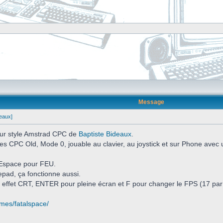
Message
deaux]
 pur style Amstrad CPC de
Baptiste Bideaux
.
es CPC Old, Mode 0, jouable au clavier, au joystick et sur Phone avec
Espace pour FEU.
pad, ça fonctionne aussi.
 effet CRT, ENTER pour pleine écran et F pour changer le FPS (17 par 
ames/fatalspace/