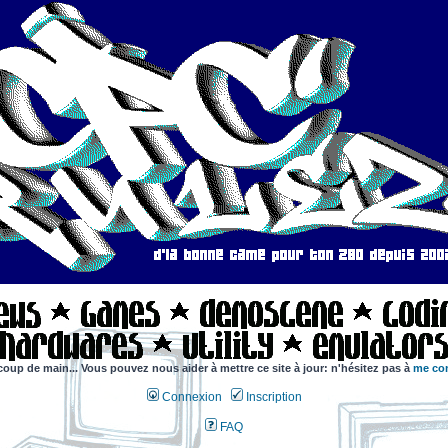
coup de main... Vous pouvez nous aider à mettre ce site à jour: n'hésitez pas à
me con
Connexion
Inscription
FAQ