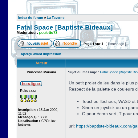
Index du forum
»
La Taverne
Fatal Space [Baptiste Bideaux]
Modérateur:
poulette73
Page
1
sur
1
[ 1 message ]
Aperçu avant impression
Auteur
Princesse Mariana
Sujet du message :
Fatal Space [Baptiste Bi
Un petit projet de jeu dans le plus
Respect de la palette de couleurs d
Rulezzzzz
Touches fléchées, WASD et 
Sinon un joystick ou un game
Inscription :
15 Jan 2009,
G pour écran vert, T pour un
11:52
Message(s) :
3688
Localisation :
CPCrulez
botnews
url:
https://baptiste-bideaux.com/g