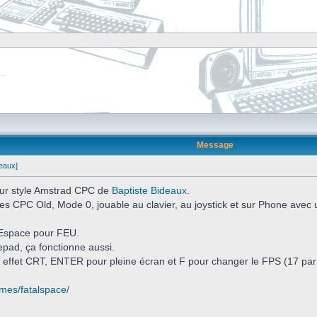
Message
deaux]
 pur style Amstrad CPC de
Baptiste Bideaux
.
es CPC Old, Mode 0, jouable au clavier, au joystick et sur Phone avec
Espace pour FEU.
pad, ça fonctionne aussi.
 effet CRT, ENTER pour pleine écran et F pour changer le FPS (17 par 
ames/fatalspace/