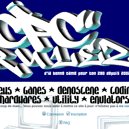
coup de main... Vous pouvez nous aider à mettre ce site à jour: n'hésitez pas à
me con
Connexion
Inscription
FAQ