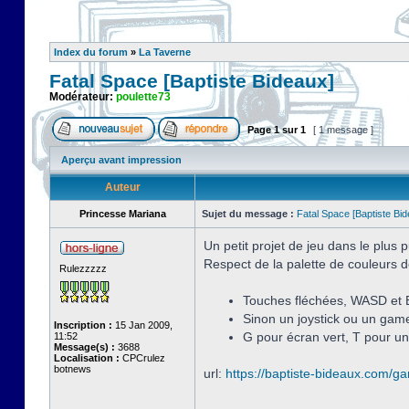
Index du forum
»
La Taverne
Fatal Space [Baptiste Bideaux]
Modérateur:
poulette73
Page
1
sur
1
[ 1 message ]
Aperçu avant impression
Auteur
Princesse Mariana
Sujet du message :
Fatal Space [Baptiste Bi
Un petit projet de jeu dans le plus
Respect de la palette de couleurs d
Rulezzzzz
Touches fléchées, WASD et 
Sinon un joystick ou un game
Inscription :
15 Jan 2009,
G pour écran vert, T pour un
11:52
Message(s) :
3688
Localisation :
CPCrulez
botnews
url:
https://baptiste-bideaux.com/g