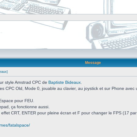
Message
deaux]
 pur style Amstrad CPC de
Baptiste Bideaux
.
es CPC Old, Mode 0, jouable au clavier, au joystick et sur Phone avec
Espace pour FEU.
pad, ça fonctionne aussi.
 effet CRT, ENTER pour pleine écran et F pour changer le FPS (17 par 
ames/fatalspace/