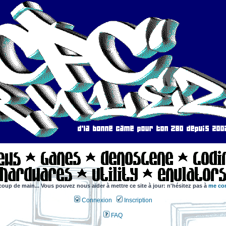
coup de main... Vous pouvez nous aider à mettre ce site à jour: n'hésitez pas à
me con
Connexion
Inscription
FAQ