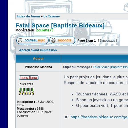
Index du forum
»
La Taverne
Fatal Space [Baptiste Bideaux]
Modérateur:
poulette73
Page
1
sur
1
[ 1 message ]
Aperçu avant impression
Auteur
Princesse Mariana
Sujet du message :
Fatal Space [Baptiste Bi
Un petit projet de jeu dans le plus
Respect de la palette de couleurs d
Rulezzzzz
Touches fléchées, WASD et 
Sinon un joystick ou un game
Inscription :
15 Jan 2009,
G pour écran vert, T pour un
11:52
Message(s) :
3688
Localisation :
CPCrulez
botnews
url:
https://baptiste-bideaux.com/g