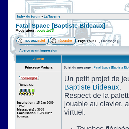
Index du forum
»
La Taverne
Fatal Space [Baptiste Bideaux]
Modérateur:
poulette73
Page
1
sur
1
[ 1 message ]
Aperçu avant impression
Auteur
Princesse Mariana
Sujet du message :
Fatal Space [Baptiste Bi
Un petit projet de j
Rulezzzzz
Baptiste Bideaux
.
Respect de la palet
jouable au clavier,
Inscription :
15 Jan 2009,
11:52
Message(s) :
3688
virtuel.
Localisation :
CPCrulez
botnews
Touches fléché