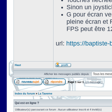
Sinon un joysti
G pour écran ve
pleine écran et 
FPS peut être 12
url:
https://baptist
Haut
Afficher les messages publiés depuis :
Page
1
sur
1
[ 1 message ]
Index du forum
»
La Taverne
Qui est en ligne ?
Utilisateur(s) parcourant ce forum : Aucun utilisateur inscrit et 4 invité(s)