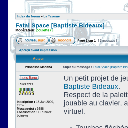
Index du forum
»
La Taverne
Fatal Space [Baptiste Bideaux]
Modérateur:
poulette73
Page
1
sur
1
[ 1 message ]
Aperçu avant impression
Auteur
Princesse Mariana
Sujet du message :
Fatal Space [Baptiste Bi
Un petit projet de j
Rulezzzzz
Baptiste Bideaux
.
Respect de la palet
jouable au clavier,
Inscription :
15 Jan 2009,
11:52
Message(s) :
3688
virtuel.
Localisation :
CPCrulez
botnews
Touches fléché