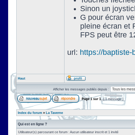
Sinon un joysti
G pour écran ve
pleine écran et 
FPS peut être 12
url:
https://baptist
Haut
Afficher les messages publiés depuis :
Page
1
sur
1
[ 1 message ]
Index du forum
»
La Taverne
Qui est en ligne ?
Utilisateur(s) parcourant ce forum : Aucun utilisateur inscrit et 1 invité