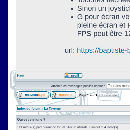
Sinon un joysti
G pour écran ve
pleine écran et 
FPS peut être 12
url:
https://baptist
Haut
Afficher les messages publiés depuis :
Page
1
sur
1
[ 1 message ]
Index du forum
»
La Taverne
Qui est en ligne ?
Utilisateur(s) parcourant ce forum : Aucun utilisateur inscrit et 4 invité(s)