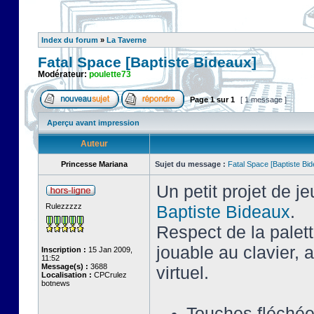
Index du forum
»
La Taverne
Fatal Space [Baptiste Bideaux]
Modérateur:
poulette73
Page
1
sur
1
[ 1 message ]
Aperçu avant impression
Auteur
Princesse Mariana
Sujet du message :
Fatal Space [Baptiste Bi
Un petit projet de j
Rulezzzzz
Baptiste Bideaux
.
Respect de la palet
jouable au clavier,
Inscription :
15 Jan 2009,
11:52
Message(s) :
3688
virtuel.
Localisation :
CPCrulez
botnews
Touches fléché