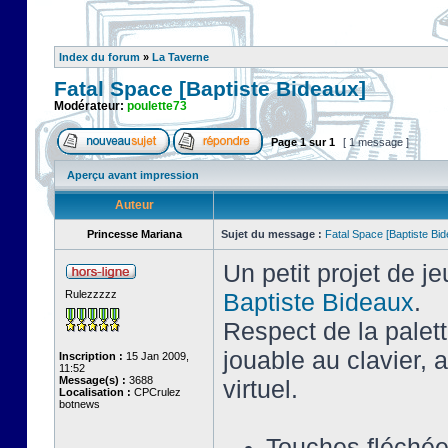
Index du forum
»
La Taverne
Fatal Space [Baptiste Bideaux]
Modérateur:
poulette73
Page
1
sur
1
[ 1 message ]
Aperçu avant impression
Auteur
Princesse Mariana
Sujet du message :
Fatal Space [Baptiste Bi
Un petit projet de j
Rulezzzzz
Baptiste Bideaux
.
Respect de la palet
jouable au clavier,
Inscription :
15 Jan 2009,
11:52
Message(s) :
3688
virtuel.
Localisation :
CPCrulez
botnews
Touches fléché