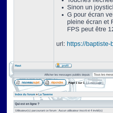
Sinon un joysti
G pour écran ve
pleine écran et 
FPS peut être 12
url:
https://baptist
Haut
Afficher les messages publiés depuis :
Page
1
sur
1
[ 1 message ]
Index du forum
»
La Taverne
Qui est en ligne ?
Utilisateur(s) parcourant ce forum : Aucun utilisateur inscrit et 4 invité(s)