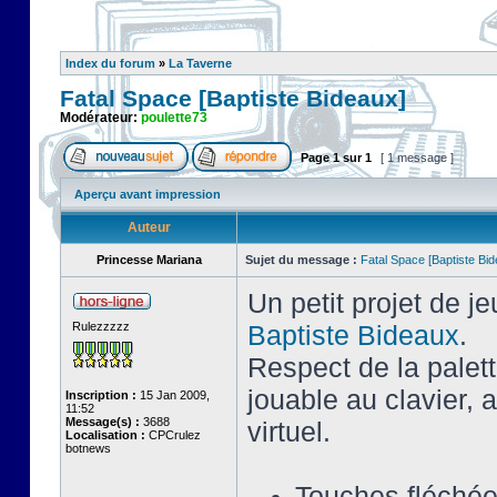
Index du forum
»
La Taverne
Fatal Space [Baptiste Bideaux]
Modérateur:
poulette73
Page
1
sur
1
[ 1 message ]
Aperçu avant impression
Auteur
Princesse Mariana
Sujet du message :
Fatal Space [Baptiste Bi
Un petit projet de j
Rulezzzzz
Baptiste Bideaux
.
Respect de la palet
jouable au clavier,
Inscription :
15 Jan 2009,
11:52
Message(s) :
3688
virtuel.
Localisation :
CPCrulez
botnews
Touches fléché