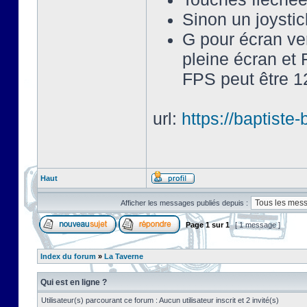
Sinon un joysti
G pour écran ve
pleine écran et 
FPS peut être 12
url:
https://baptist
Haut
Afficher les messages publiés depuis :
Page
1
sur
1
[ 1 message ]
Index du forum
»
La Taverne
Qui est en ligne ?
Utilisateur(s) parcourant ce forum : Aucun utilisateur inscrit et 2 invité(s)