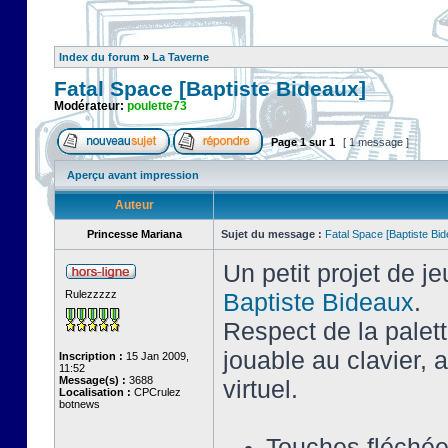
Index du forum
»
La Taverne
Fatal Space [Baptiste Bideaux]
Modérateur:
poulette73
Page
1
sur
1
[ 1 message ]
Aperçu avant impression
Auteur
Princesse Mariana
Sujet du message :
Fatal Space [Baptiste Bi
Un petit projet de j
Rulezzzzz
Baptiste Bideaux
.
Respect de la palet
jouable au clavier,
Inscription :
15 Jan 2009,
11:52
Message(s) :
3688
virtuel.
Localisation :
CPCrulez
botnews
Touches fléché