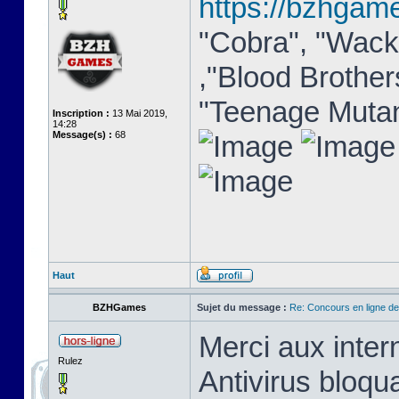
https://bzhga
"Cobra", "Wacky
,"Blood Brother
"Teenage Mutan
Inscription :
13 Mai 2019,
14:28
Message(s) :
68
Haut
BZHGames
Sujet du message :
Re: Concours en ligne d
Merci aux inter
Rulez
Antivirus bloqua