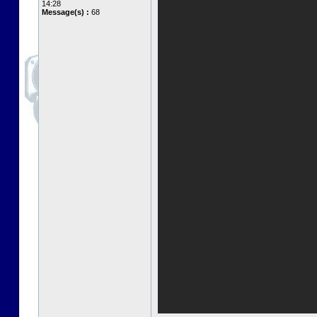
14:28
Message(s) :
68