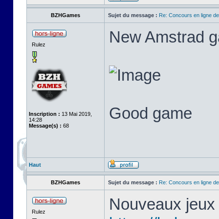
BZHGames
Sujet du message :
Re: Concours en ligne d
New Amstrad ga
Rulez
Good game
Inscription :
13 Mai 2019,
14:28
Message(s) :
68
Haut
BZHGames
Sujet du message :
Re: Concours en ligne d
Nouveaux jeux 
Rulez