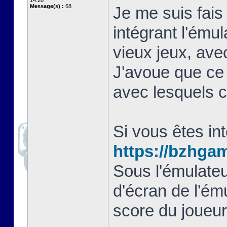
14:28
Message(s) :
68
Je me suis fais
intégrant l'ému
vieux jeux, av
J'avoue que ce
avec lesquels 
Si vous êtes in
https://bzhg
Sous l'émulate
d'écran de l'ém
score du joueur 