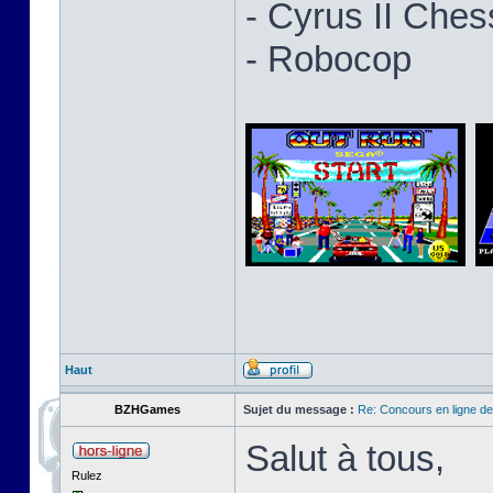
- Cyrus II Ches
- Robocop
Haut
BZHGames
Sujet du message :
Re: Concours en ligne d
Salut à tous,
Rulez