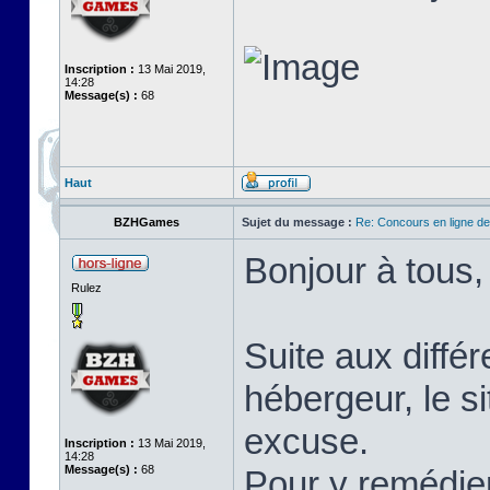
Inscription :
13 Mai 2019,
14:28
Message(s) :
68
Haut
BZHGames
Sujet du message :
Re: Concours en ligne d
Bonjour à tous,
Rulez
Suite aux diff
hébergeur, le s
excuse.
Inscription :
13 Mai 2019,
14:28
Message(s) :
68
Pour y remédier