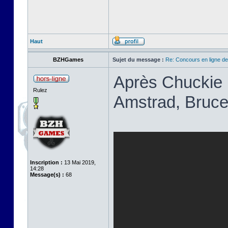
Haut
BZHGames
Sujet du message :
Re: Concours en ligne d
Après Chuckie E
Rulez
Amstrad, Bruce
Inscription :
13 Mai 2019,
14:28
Message(s) :
68