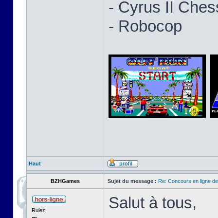
- Cyrus II Ches
- Robocop
Haut
BZHGames
Sujet du message :
Re: Concours en ligne d
Salut à tous,
Rulez