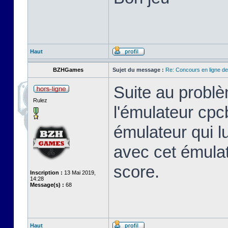
Haut
BZHGames
Sujet du message :
Re: Concours en ligne d
Suite au problè
Rulez
l'émulateur cpcb
émulateur qui 
avec cet émulat
score.
Inscription :
13 Mai 2019,
14:28
Message(s) :
68
Haut