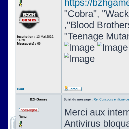
https://bzhga
"Cobra", "Wacky
,"Blood Brother
"Teenage Mutan
Inscription :
13 Mai 2019,
14:28
Message(s) :
68
Haut
BZHGames
Sujet du message :
Re: Concours en ligne d
Merci aux inter
Rulez
Antivirus bloqua