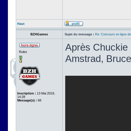
Haut
BZHGames
Sujet du message :
Re: Concours en ligne d
Après Chuckie E
Rulez
Amstrad, Bruce
Inscription :
13 Mai 2019,
14:28
Message(s) :
68