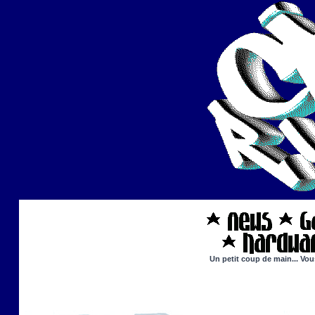
Un petit coup de main... Vou