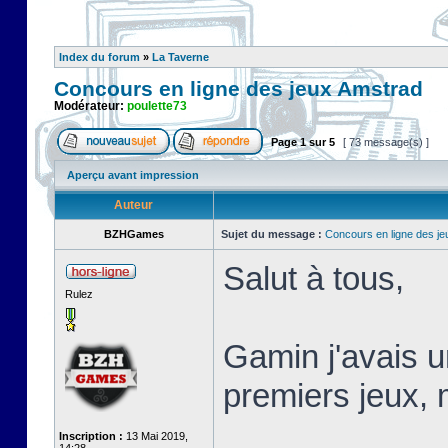
Index du forum
»
La Taverne
Concours en ligne des jeux Amstrad
Modérateur:
poulette73
Page
1
sur
5
[ 73 message(s) ]
Aperçu avant impression
Auteur
BZHGames
Sujet du message :
Concours en ligne des j
Salut à tous,
Rulez
Gamin j'avais u
premiers jeux,
Inscription :
13 Mai 2019,