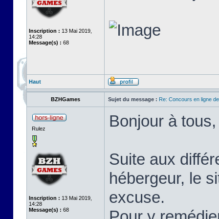
Inscription :
13 Mai 2019,
14:28
Message(s) :
68
Haut
BZHGames
Sujet du message :
Re: Concours en ligne d
Bonjour à tous,
Rulez
Suite aux diff
hébergeur, le s
excuse.
Inscription :
13 Mai 2019,
14:28
Message(s) :
68
Pour y remédier