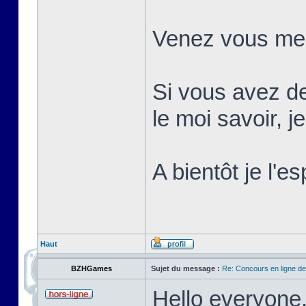
Venez vous mesu
Si vous avez de
le moi savoir, je
A bientôt je l'e
Haut
BZHGames
Sujet du message :
Re: Concours en ligne d
Hello everyone