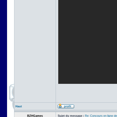
Haut
BZHGames
Sujet du message :
Re: Concours en ligne d