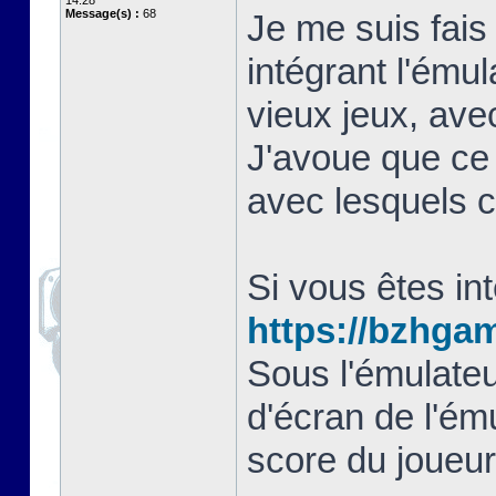
14:28
Message(s) :
68
Je me suis fais
intégrant l'ému
vieux jeux, av
J'avoue que ce
avec lesquels 
Si vous êtes in
https://bzhg
Sous l'émulate
d'écran de l'ém
score du joueur 