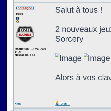
Salut à tous !
Rulez
2 nouveaux jeux
Sorcery
Inscription :
13 Mai 2019,
14:28
Message(s) :
68
Alors à vos clav
Haut