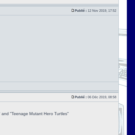
Publié :
12 Nov 2019, 17:52
Publié :
06 Déc 2019, 08:58
D" and "Teenage Mutant Hero Turtles"