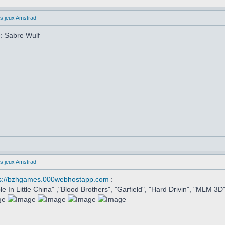
es jeux Amstrad
: Sabre Wulf
es jeux Amstrad
ps://bzhgames.000webhostapp.com
:
e In Little China" ,"Blood Brothers", "Garfield", "Hard Drivin", "MLM 3