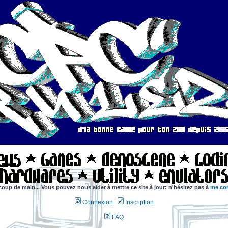
coup de main... Vous pouvez nous aider à mettre ce site à jour: n'hésitez pas à
me con
Connexion
Inscription
FAQ