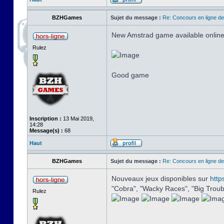
BZHGames
Sujet du message :
Re: Concours en ligne d
New Amstrad game available online
Rulez
Good game
Inscription :
13 Mai 2019,
14:28
Message(s) :
68
Haut
BZHGames
Sujet du message :
Re: Concours en ligne d
Nouveaux jeux disponibles sur
htt
"Cobra", "Wacky Races", "Big Troubl
Rulez