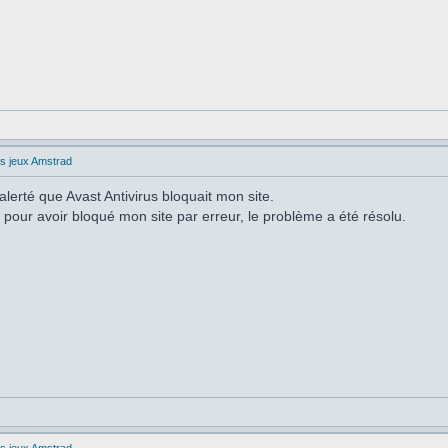
es jeux Amstrad
lerté que Avast Antivirus bloquait mon site.
 pour avoir bloqué mon site par erreur, le problème a été résolu.