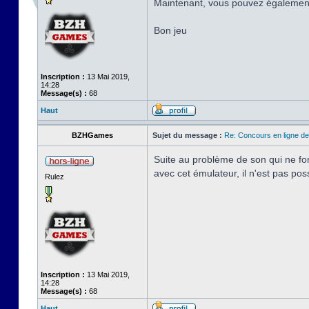
Maintenant, vous pouvez également
Bon jeu
Inscription :
13 Mai 2019,
14:28
Message(s) :
68
Haut
BZHGames
Sujet du message :
Re: Concours en ligne d
Suite au problème de son qui ne fon
avec cet émulateur, il n'est pas po
Rulez
Inscription :
13 Mai 2019,
14:28
Message(s) :
68
Haut