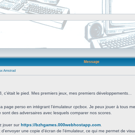
Message
eux Amstrad
 c'était le pied. Mes premiers jeux, mes premiers développements...
r ma page perso en intégrant l'émulateur cpcbox. Je peux jouer à tous
e sont des adversaires avec lesquels comparer nos scores.
z jouer sur
https://bzhgames.000webhostapp.com
.
d'envoyer une copie d'écran de l'émulateur, ce qui me permet de visuali