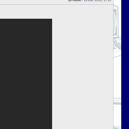
Publié :
19 Déc 2019, 17:23