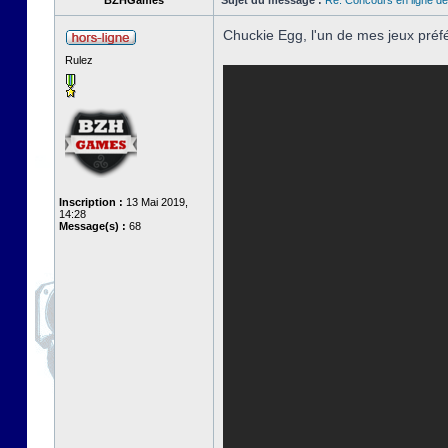
BZHGames
Sujet du message :
Re: Concours en ligne d
Chuckie Egg, l'un de mes jeux préfé
Rulez
Inscription :
13 Mai 2019,
14:28
Message(s) :
68