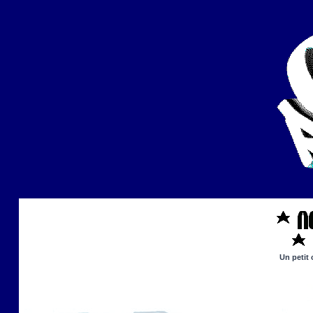
Un petit 