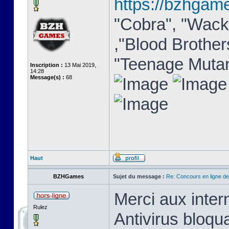
https://bzhga
"Cobra", "Wacky
,"Blood Brother
"Teenage Mutan
Inscription :
13 Mai 2019,
14:28
Message(s) :
68
Haut
BZHGames
Sujet du message :
Re: Concours en ligne d
Merci aux inter
Rulez
Antivirus bloqua