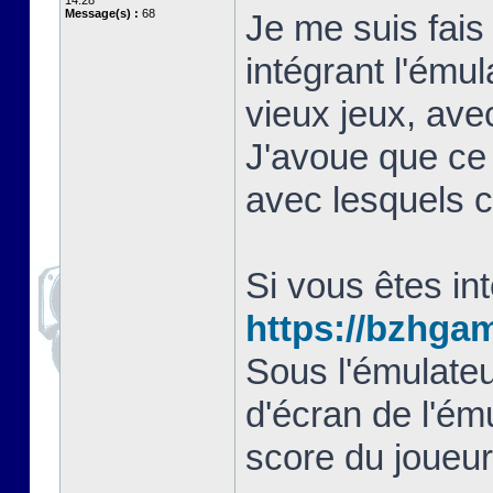
14:28
Message(s) :
68
Je me suis fais
intégrant l'ému
vieux jeux, av
J'avoue que ce
avec lesquels 
Si vous êtes in
https://bzhg
Sous l'émulate
d'écran de l'ém
score du joueur 