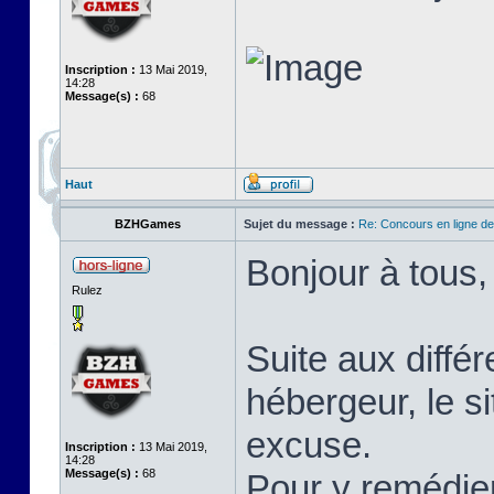
Inscription :
13 Mai 2019,
14:28
Message(s) :
68
Haut
BZHGames
Sujet du message :
Re: Concours en ligne d
Bonjour à tous,
Rulez
Suite aux diff
hébergeur, le s
excuse.
Inscription :
13 Mai 2019,
14:28
Message(s) :
68
Pour y remédier