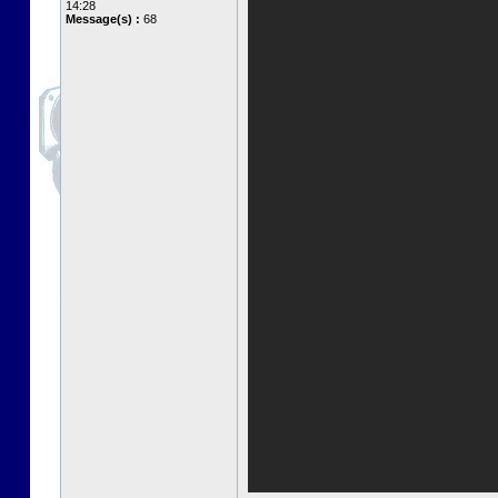
14:28
Message(s) :
68