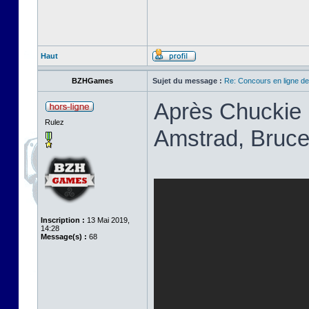
Haut
BZHGames
Sujet du message :
Re: Concours en ligne d
Après Chuckie E
Rulez
Amstrad, Bruce
Inscription :
13 Mai 2019,
14:28
Message(s) :
68