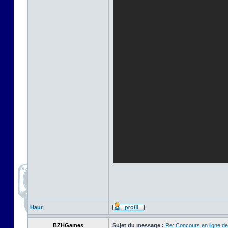
Haut
BZHGames
Sujet du message :
Re: Concours en ligne d